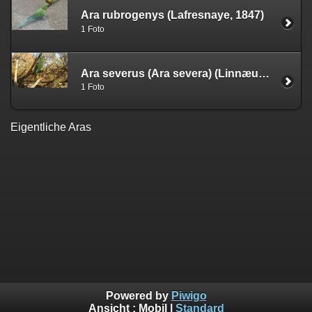
Ara rubrogenys (Lafresnaye, 1847)
1 Foto
Ara severus (Ara severa) (Linnæus, 1758)
1 Foto
Eigentliche Aras
Powered by
Piwigo
Ansicht :
Mobil
|
Standard