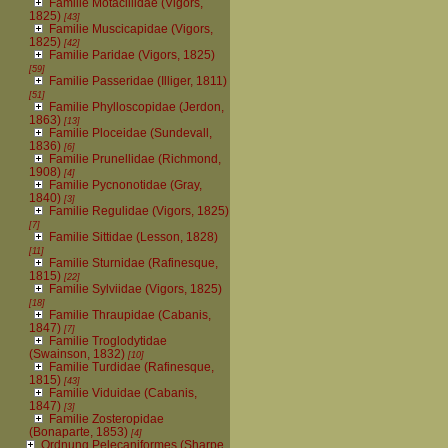
Familie Motacillidae (Vigors,
1825)
[43]
Familie Muscicapidae (Vigors,
1825)
[42]
Familie Paridae (Vigors, 1825)
[59]
Familie Passeridae (Illiger, 1811)
[51]
Familie Phylloscopidae (Jerdon,
1863)
[13]
Familie Ploceidae (Sundevall,
1836)
[6]
Familie Prunellidae (Richmond,
1908)
[4]
Familie Pycnonotidae (Gray,
1840)
[3]
Familie Regulidae (Vigors, 1825)
[7]
Familie Sittidae (Lesson, 1828)
[11]
Familie Sturnidae (Rafinesque,
1815)
[22]
Familie Sylviidae (Vigors, 1825)
[18]
Familie Thraupidae (Cabanis,
1847)
[7]
Familie Troglodytidae
(Swainson, 1832)
[10]
Familie Turdidae (Rafinesque,
1815)
[43]
Familie Viduidae (Cabanis,
1847)
[3]
Familie Zosteropidae
(Bonaparte, 1853)
[4]
Ordnung Pelecaniformes (Sharpe,