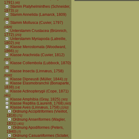
1791)
[40]
Stamm Platyhelminthes (Schneider,
1873)
[2]
Stamm Annelida (Lamarck, 1809)
[34]
Stamm Mollusca (Cuvier, 1797)
[1826]
Unterstamm Crustacea (Brünnich,
1772)
[253]
Unterstamm Myriapoda (Latreille,
1802)
[69]
Klasse Merostomata (Woodward,
1866)
[1]
Klasse Arachnida (Cuvier, 1812)
[537]
Klasse Collembola (Lubbock, 1870)
[25]
Klasse Insecta (Linnæus, 1758)
[8182]
Klasse Dipneusti (Müller, 1844)
[3]
Klasse Elasmobranchii (Bonaparte,
1838)
[14]
Klasse Actinopterygii (Cope, 1871)
[461]
Klasse Amphibia (Gray, 1825)
[365]
Klasse Reptilia (Laurenti, 1768)
[665]
Klasse Aves (Linnæus, 1758)
[2292]
Ordnung Accipitriformes (Vieillot,
1816)
[71]
Ordnung Anseriformes (Wagler,
1831)
[401]
Ordnung Apodiformes (Peters,
1940)
[7]
Ordnung Casuariiformes (Sclater,