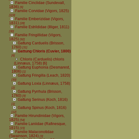
Familie Cinclidae (Sundevall,
1836)
[6]
Familie Corvidae (Vigors, 1825)
[119]
Familie Emberizidae (Vigors,
1831)
[28]
Familie Estrildidae (Illiger, 1811)
[30]
Familie Fringillidae (Vigors,
1825)
[92]
Gattung Carduelis (Brisson,
1760)
[31]
Gattung Chloris (Cuvier, 1800)
[6]
Chloris (Carduelis) chloris
(Linnæus, 1758)
[6]
Gattung Euphonia (Desmarest,
1806)
[1]
Gattung Fringilla (Leach, 1820)
[30]
Gattung Loxia (Linnæus, 1758)
[2]
Gattung Pyrrhula (Brisson,
1760)
[9]
Gattung Serinus (Koch, 1816)
[1]
Gattung Spinus (Koch, 1816)
[12]
Familie Hirundinidae (Vigors,
1825)
[54]
Familie Laniidae (Rafinesque,
1815)
[15]
Familie Malaconotidae
(Swainson, 1824)
[3]