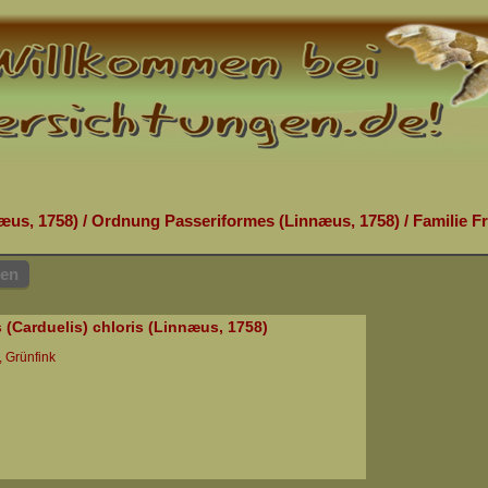
æus, 1758)
/
Ordnung Passeriformes (Linnæus, 1758)
/
Familie Fr
hen
s (Carduelis) chloris (Linnæus, 1758)
, Grünfink