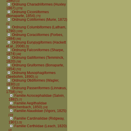
1880)
[1]
Ordnung Charadriiformes (Huxley
1867)
[279]
Ordnung Ciconiiformes
(Bonaparte, 1854)
[75]
Ordnung Coliiformes (Murie, 1872)
[1]
Ordnung Columbiformes (Latham,
1790)
[100]
Ordnung Coraciiformes (Forbes,
1884)
[66]
Ordnung Eurypygiformes (Hackett
et al., 2008)
[5]
Ordnung Falconiformes (Sharpe,
1874)
[44]
Ordnung Galliformes (Temminck,
1820)
[58]
Ordnung Gruiformes (Bonaparte,
1854)
[53]
Ordnung Musophagiformes
(Seebohm, 1890)
[1]
Ordnung Otidiformes (Wagler,
1830)
[2]
Ordnung Passeriformes (Linnæus,
1758)
[741]
Familie Acrocephalidae (Salvin,
1882)
[7]
Familie Aegithalidae
(Reichenbach, 1850)
[24]
Familie Alaudidae (Vigors, 1825)
[10]
Familie Cardinalidae (Ridgway,
1901)
[5]
Familie Certhiidae (Leach, 1820)
[2]