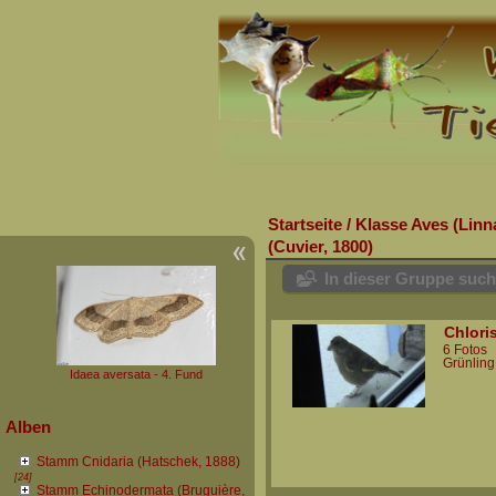
Startseite
/
Klasse Aves (Linn
(Cuvier, 1800)
In dieser Gruppe suc
Chlori
6 Fotos
Grünling
Idaea aversata - 4. Fund
Alben
Stamm Cnidaria (Hatschek, 1888)
[24]
Stamm Echinodermata (Bruguière,