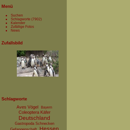
Menü
Suchen
Schlagworte
(7902)
Kalender
Zufällige Fotos
News
Zufallsbild
Schlagworte
Aves Vögel
Bayern
Coleoptera Käfer
Deutschland
Gastropoda Schnecken
Hessen
Gefangenschaft