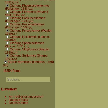
1891)
[122]
Ordnung Phoenicopteriformes
(Fürbringer, 1888)
[11]
Ordnung Piciformes (Meyer &
Wolf, 1810)
[45]
Ordnung Podicipediformes
(Fürbringer, 1888)
[62]
Ordnung Procellariiformes
(Fürbringer, 1888)
[4]
Ordnung Psittaciformes (Wagler,
1830)
[57]
Ordnung Rheiformes (Latham,
1790)
[5]
Ordnung Sphenisciformes
(Sharpe, 1891)
[11]
Ordnung Strigiformes (Wagler,
1830)
[17]
Ordnung Suliformes (Sharpe,
1891)
[53]
Klasse Mammalia (Linnæus, 1758)
[762]
15554 Fotos
Erweitert
Am häufigsten angesehen
Neueste Fotos
Neueste Alben