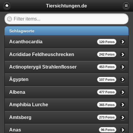
Tiersichtungen.de
Schlagworte
Acanthocardia
120 Fotos
Acrididae Feldheuschrecken
242 Fotos
Actinopterygii Strahlenflosser
453 Fotos
Ägypten
107 Fotos
Albena
477 Fotos
Amphibia Lurche
365 Fotos
Amtsberg
273 Fotos
Anas
96 Fotos