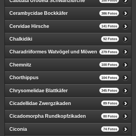
Caudata Urodela Schwanzlurche
100 Fotos
Cerambycidae Bockkäfer
386 Fotos
Cervidae Hirsche
141 Fotos
Chalkidiki
92 Fotos
Charadriiformes Watvögel und Möwen
279 Fotos
Chemnitz
100 Fotos
Chorthippus
104 Fotos
Chrysomelidae Blattkäfer
345 Fotos
Cicadellidae Zwergzikaden
89 Fotos
Cicadomorpha Rundkopfzikaden
80 Fotos
Ciconia
74 Fotos