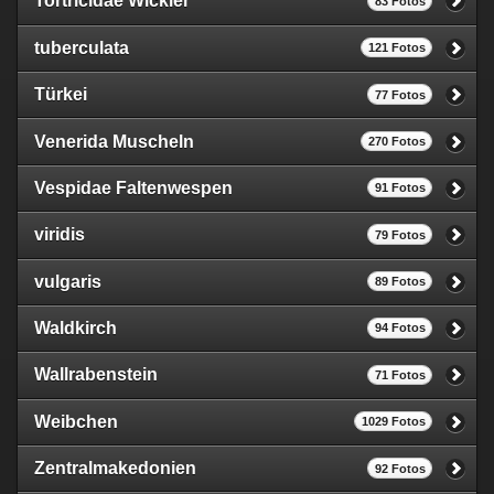
Tortricidae Wickler
83 Fotos
tuberculata
121 Fotos
Türkei
77 Fotos
Venerida Muscheln
270 Fotos
Vespidae Faltenwespen
91 Fotos
viridis
79 Fotos
vulgaris
89 Fotos
Waldkirch
94 Fotos
Wallrabenstein
71 Fotos
Weibchen
1029 Fotos
Zentralmakedonien
92 Fotos