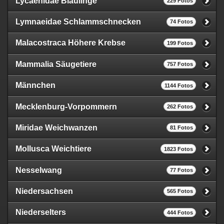
Lycaenidae Bläulinge
229 Fotos
Lymnaeidae Schlammschnecken
74 Fotos
Malacostraca Höhere Krebse
199 Fotos
Mammalia Säugetiere
757 Fotos
Männchen
1144 Fotos
Mecklenburg-Vorpommern
262 Fotos
Miridae Weichwanzen
81 Fotos
Mollusca Weichtiere
1823 Fotos
Nesselwang
77 Fotos
Niedersachsen
565 Fotos
Niederselters
444 Fotos