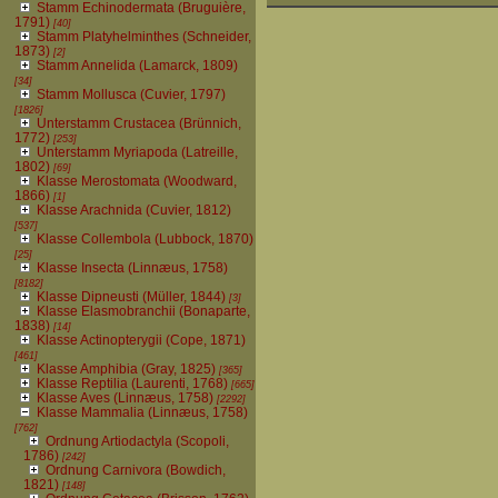
Stamm Echinodermata (Bruguière,
1791)
[40]
Stamm Platyhelminthes (Schneider,
1873)
[2]
Stamm Annelida (Lamarck, 1809)
[34]
Stamm Mollusca (Cuvier, 1797)
[1826]
Unterstamm Crustacea (Brünnich,
1772)
[253]
Unterstamm Myriapoda (Latreille,
1802)
[69]
Klasse Merostomata (Woodward,
1866)
[1]
Klasse Arachnida (Cuvier, 1812)
[537]
Klasse Collembola (Lubbock, 1870)
[25]
Klasse Insecta (Linnæus, 1758)
[8182]
Klasse Dipneusti (Müller, 1844)
[3]
Klasse Elasmobranchii (Bonaparte,
1838)
[14]
Klasse Actinopterygii (Cope, 1871)
[461]
Klasse Amphibia (Gray, 1825)
[365]
Klasse Reptilia (Laurenti, 1768)
[665]
Klasse Aves (Linnæus, 1758)
[2292]
Klasse Mammalia (Linnæus, 1758)
[762]
Ordnung Artiodactyla (Scopoli,
1786)
[242]
Ordnung Carnivora (Bowdich,
1821)
[148]