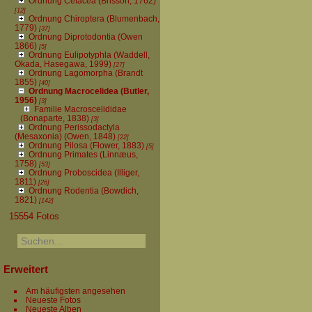
Ordnung Cetacea (Brisson, 1762)
[12]
Ordnung Chiroptera (Blumenbach,
1779)
[37]
Ordnung Diprotodontia (Owen
1866)
[5]
Ordnung Eulipotyphla (Waddell,
Okada, Hasegawa, 1999)
[27]
Ordnung Lagomorpha (Brandt
1855)
[40]
Ordnung Macrocelidea (Butler,
1956)
[3]
Familie Macroscelididae
(Bonaparte, 1838)
[3]
Ordnung Perissodactyla
(Mesaxonia) (Owen, 1848)
[22]
Ordnung Pilosa (Flower, 1883)
[5]
Ordnung Primates (Linnæus,
1758)
[53]
Ordnung Proboscidea (Illiger,
1811)
[26]
Ordnung Rodentia (Bowdich,
1821)
[142]
15554 Fotos
Erweitert
Am häufigsten angesehen
Neueste Fotos
Neueste Alben