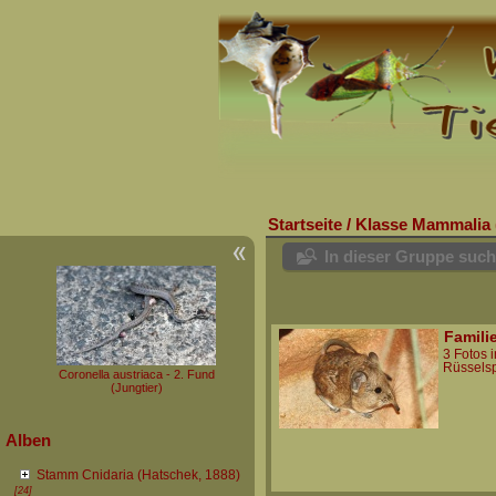
Startseite
/
Klasse Mammalia 
In dieser Gruppe suc
Famili
3 Fotos 
Rüsselsp
Coronella austriaca - 2. Fund
(Jungtier)
Alben
Stamm Cnidaria (Hatschek, 1888)
[24]