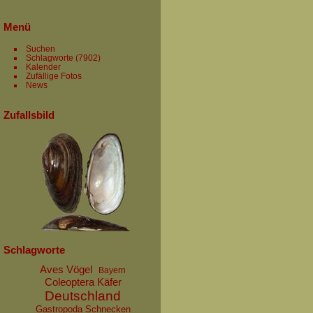
Menü
Suchen
Schlagworte
(7902)
Kalender
Zufällige Fotos
News
Zufallsbild
Schlagworte
Aves Vögel
Bayern
Coleoptera Käfer
Deutschland
Gastropoda Schnecken