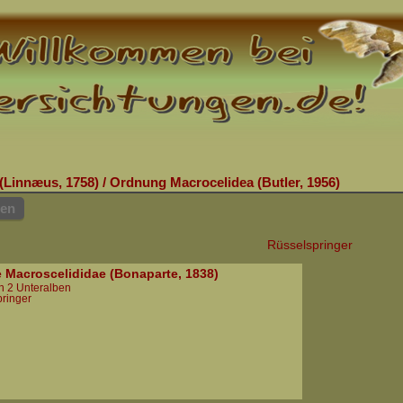
(Linnæus, 1758)
/
Ordnung Macrocelidea (Butler, 1956)
hen
Rüsselspringer
e Macroscelididae (Bonaparte, 1838)
in 2 Unteralben
ringer