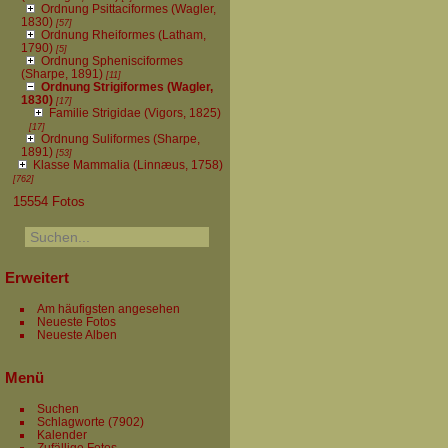
Ordnung Psittaciformes (Wagler,
1830)
[57]
Ordnung Rheiformes (Latham,
1790)
[5]
Ordnung Sphenisciformes
(Sharpe, 1891)
[11]
Ordnung Strigiformes (Wagler,
1830)
[17]
Familie Strigidae (Vigors, 1825)
[17]
Ordnung Suliformes (Sharpe,
1891)
[53]
Klasse Mammalia (Linnæus, 1758)
[762]
15554 Fotos
Erweitert
Am häufigsten angesehen
Neueste Fotos
Neueste Alben
Menü
Suchen
Schlagworte
(7902)
Kalender
Zufällige Fotos