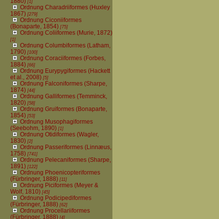
1880)
[1]
Ordnung Charadriiformes (Huxley
1867)
[279]
Ordnung Ciconiiformes
(Bonaparte, 1854)
[75]
Ordnung Coliiformes (Murie, 1872)
[1]
Ordnung Columbiformes (Latham,
1790)
[100]
Ordnung Coraciiformes (Forbes,
1884)
[66]
Ordnung Eurypygiformes (Hackett
et al., 2008)
[5]
Ordnung Falconiformes (Sharpe,
1874)
[44]
Ordnung Galliformes (Temminck,
1820)
[58]
Ordnung Gruiformes (Bonaparte,
1854)
[53]
Ordnung Musophagiformes
(Seebohm, 1890)
[1]
Ordnung Otidiformes (Wagler,
1830)
[2]
Ordnung Passeriformes (Linnæus,
1758)
[741]
Ordnung Pelecaniformes (Sharpe,
1891)
[122]
Ordnung Phoenicopteriformes
(Fürbringer, 1888)
[11]
Ordnung Piciformes (Meyer &
Wolf, 1810)
[45]
Ordnung Podicipediformes
(Fürbringer, 1888)
[62]
Ordnung Procellariiformes
(Fürbringer, 1888)
[4]