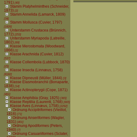
1791)
[40]
Stamm Platyhelminthes (Schneider,
1873)
[2]
Stamm Annelida (Lamarck, 1809)
[34]
Stamm Mollusca (Cuvier, 1797)
[1826]
Unterstamm Crustacea (Brünnich,
1772)
[253]
Unterstamm Myriapoda (Latreille,
1802)
[69]
Klasse Merostomata (Woodward,
1866)
[1]
Klasse Arachnida (Cuvier, 1812)
[537]
Klasse Collembola (Lubbock, 1870)
[25]
Klasse Insecta (Linnæus, 1758)
[8182]
Klasse Dipneusti (Müller, 1844)
[3]
Klasse Elasmobranchii (Bonaparte,
1838)
[14]
Klasse Actinopterygii (Cope, 1871)
[461]
Klasse Amphibia (Gray, 1825)
[365]
Klasse Reptilia (Laurenti, 1768)
[665]
Klasse Aves (Linnæus, 1758)
[2292]
Ordnung Accipitriformes (Vieillot,
1816)
[71]
Ordnung Anseriformes (Wagler,
1831)
[401]
Ordnung Apodiformes (Peters,
1940)
[7]
Ordnung Casuariiformes (Sclater,