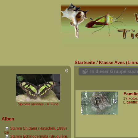
Startseite
/
Klasse Aves (Linn
In dieser Gruppe suc
Familie
17 Fotos
Eigentli
Siproeta stelenes - 4. Fund
Alben
Stamm Cnidaria (Hatschek, 1888)
[24]
Stamm Echinodermata (Bruguière,