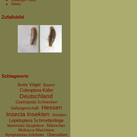
News
Zufallsbild
Schlagworte
Aves Vögel
Bayern
Coleoptera Käfer
Deutschland
Gastropoda Schnecken
Hessen
Gefangenschaft
Insecta Insekten
Kroatien
Lepidoptera Schmetterlinge
Männchen
Mammalia Säugetiere
Mollusca Weichtiere
Oberselters
Nymphalidae Edelfalter