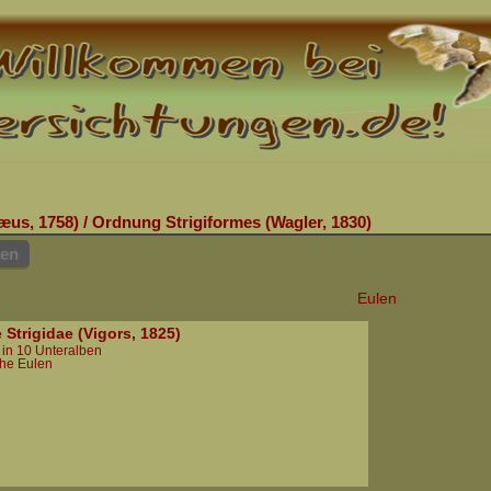
æus, 1758)
/
Ordnung Strigiformes (Wagler, 1830)
hen
Eulen
 Strigidae (Vigors, 1825)
 in 10 Unteralben
che Eulen