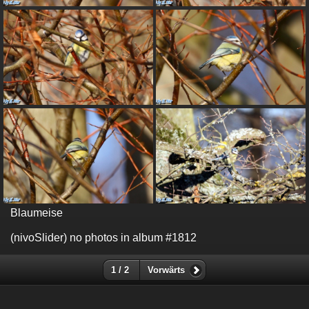
Blaumeise
(nivoSlider) no photos in album #1812
1 / 2
Vorwärts
- Impressum