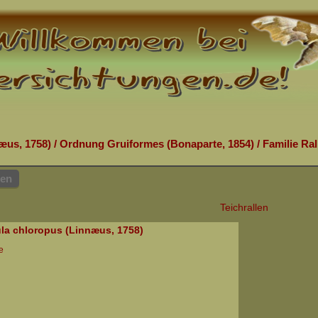
æus, 1758)
/
Ordnung Gruiformes (Bonaparte, 1854)
/
Familie Ral
hen
Teichrallen
ula chloropus (Linnæus, 1758)
e