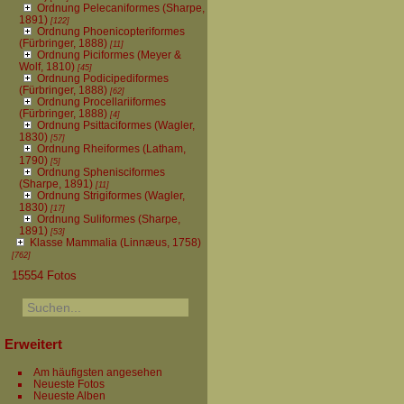
Ordnung Pelecaniformes (Sharpe,
1891)
[122]
Ordnung Phoenicopteriformes
(Fürbringer, 1888)
[11]
Ordnung Piciformes (Meyer &
Wolf, 1810)
[45]
Ordnung Podicipediformes
(Fürbringer, 1888)
[62]
Ordnung Procellariiformes
(Fürbringer, 1888)
[4]
Ordnung Psittaciformes (Wagler,
1830)
[57]
Ordnung Rheiformes (Latham,
1790)
[5]
Ordnung Sphenisciformes
(Sharpe, 1891)
[11]
Ordnung Strigiformes (Wagler,
1830)
[17]
Ordnung Suliformes (Sharpe,
1891)
[53]
Klasse Mammalia (Linnæus, 1758)
[762]
15554 Fotos
Erweitert
Am häufigsten angesehen
Neueste Fotos
Neueste Alben