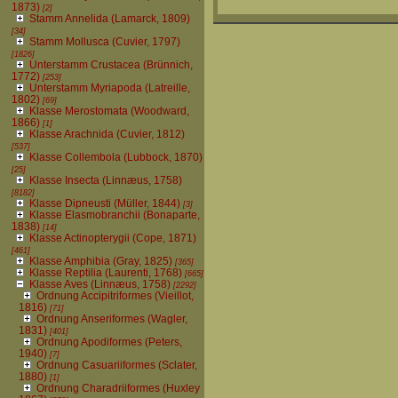
1873)
[2]
Stamm Annelida (Lamarck, 1809)
[34]
Stamm Mollusca (Cuvier, 1797)
[1826]
Unterstamm Crustacea (Brünnich,
1772)
[253]
Unterstamm Myriapoda (Latreille,
1802)
[69]
Klasse Merostomata (Woodward,
1866)
[1]
Klasse Arachnida (Cuvier, 1812)
[537]
Klasse Collembola (Lubbock, 1870)
[25]
Klasse Insecta (Linnæus, 1758)
[8182]
Klasse Dipneusti (Müller, 1844)
[3]
Klasse Elasmobranchii (Bonaparte,
1838)
[14]
Klasse Actinopterygii (Cope, 1871)
[461]
Klasse Amphibia (Gray, 1825)
[365]
Klasse Reptilia (Laurenti, 1768)
[665]
Klasse Aves (Linnæus, 1758)
[2292]
Ordnung Accipitriformes (Vieillot,
1816)
[71]
Ordnung Anseriformes (Wagler,
1831)
[401]
Ordnung Apodiformes (Peters,
1940)
[7]
Ordnung Casuariiformes (Sclater,
1880)
[1]
Ordnung Charadriiformes (Huxley