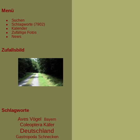
Menü
Suchen
Schlagworte
(7902)
Kalender
Zufällige Fotos
News
Zufallsbild
Schlagworte
Aves Vögel
Bayern
Coleoptera Käfer
Deutschland
Gastropoda Schnecken