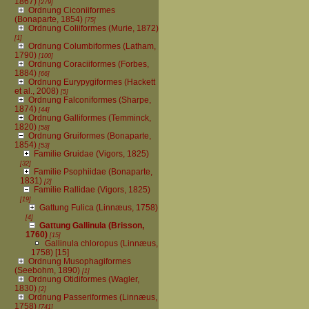
1867)
[279]
Ordnung Ciconiiformes
(Bonaparte, 1854)
[75]
Ordnung Coliiformes (Murie, 1872)
[1]
Ordnung Columbiformes (Latham,
1790)
[100]
Ordnung Coraciiformes (Forbes,
1884)
[66]
Ordnung Eurypygiformes (Hackett
et al., 2008)
[5]
Ordnung Falconiformes (Sharpe,
1874)
[44]
Ordnung Galliformes (Temminck,
1820)
[58]
Ordnung Gruiformes (Bonaparte,
1854)
[53]
Familie Gruidae (Vigors, 1825)
[32]
Familie Psophiidae (Bonaparte,
1831)
[2]
Familie Rallidae (Vigors, 1825)
[19]
Gattung Fulica (Linnæus, 1758)
[4]
Gattung Gallinula (Brisson,
1760)
[15]
Gallinula chloropus (Linnæus,
1758)
[15]
Ordnung Musophagiformes
(Seebohm, 1890)
[1]
Ordnung Otidiformes (Wagler,
1830)
[2]
Ordnung Passeriformes (Linnæus,
1758)
[741]