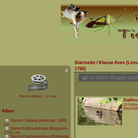
Startseite
/
Klasse Aves (Linn
1760)
In dieser Gruppe suc
Pterois volitans - 2. Fund
Gallin
15 Fotos
Teichrall
Alben
Stamm Cnidaria (Hatschek, 1888)
[24]
Stamm Echinodermata (Bruguière,
1791)
[40]
Stamm Platyhelminthes (Schneider,