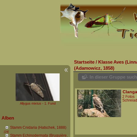
Startseite
/
Klasse Aves (Linn
(Adamowicz, 1858)
In dieser Gruppe suc
Clanga
2 Fotos
Schreiad
Allygus mixtus - 1. Fund
Alben
Stamm Cnidaria (Hatschek, 1888)
[24]
Stamm Echinodermata (Bruguière,