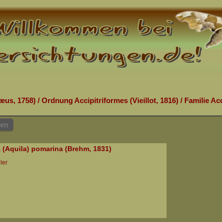
æus, 1758)
/
Ordnung Accipitriformes (Vieillot, 1816)
/
Familie Acc
hen
 (Aquila) pomarina (Brehm, 1831)
ler