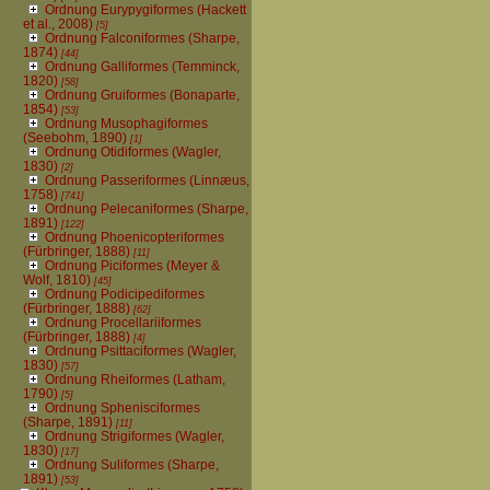
Ordnung Eurypygiformes (Hackett
et al., 2008)
[5]
Ordnung Falconiformes (Sharpe,
1874)
[44]
Ordnung Galliformes (Temminck,
1820)
[58]
Ordnung Gruiformes (Bonaparte,
1854)
[53]
Ordnung Musophagiformes
(Seebohm, 1890)
[1]
Ordnung Otidiformes (Wagler,
1830)
[2]
Ordnung Passeriformes (Linnæus,
1758)
[741]
Ordnung Pelecaniformes (Sharpe,
1891)
[122]
Ordnung Phoenicopteriformes
(Fürbringer, 1888)
[11]
Ordnung Piciformes (Meyer &
Wolf, 1810)
[45]
Ordnung Podicipediformes
(Fürbringer, 1888)
[62]
Ordnung Procellariiformes
(Fürbringer, 1888)
[4]
Ordnung Psittaciformes (Wagler,
1830)
[57]
Ordnung Rheiformes (Latham,
1790)
[5]
Ordnung Sphenisciformes
(Sharpe, 1891)
[11]
Ordnung Strigiformes (Wagler,
1830)
[17]
Ordnung Suliformes (Sharpe,
1891)
[53]