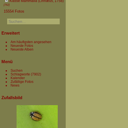
Klasse Mammalia (Linnæus, 1758)
[762]
15554 Fotos
Erweitert
Am häufigsten angesehen
Neueste Fotos
Neueste Alben
Menü
Suchen
Schlagworte
(7902)
Kalender
Zufällige Fotos
News
Zufallsbild