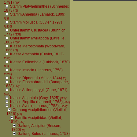
1791)
[40]
Stamm Platyhelminthes (Schneider,
1873)
[2]
Stamm Annelida (Lamarck, 1809)
[34]
Stamm Mollusca (Cuvier, 1797)
[1826]
Unterstamm Crustacea (Brünnich,
1772)
[253]
Unterstamm Myriapoda (Latreille,
1802)
[69]
Klasse Merostomata (Woodward,
1866)
[1]
Klasse Arachnida (Cuvier, 1812)
[537]
Klasse Collembola (Lubbock, 1870)
[25]
Klasse Insecta (Linnæus, 1758)
[8182]
Klasse Dipneusti (Müller, 1844)
[3]
Klasse Elasmobranchii (Bonaparte,
1838)
[14]
Klasse Actinopterygii (Cope, 1871)
[461]
Klasse Amphibia (Gray, 1825)
[365]
Klasse Reptilia (Laurenti, 1768)
[665]
Klasse Aves (Linnæus, 1758)
[2292]
Ordnung Accipitriformes (Vieillot,
1816)
[71]
Familie Accipitridae (Vieillot,
1816)
[67]
Gattung Accipiter (Brisson,
1760)
[8]
Gattung Buteo (Linnæus, 1758)