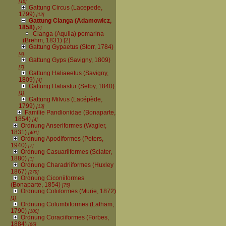
[16]
Gattung Circus (Lacepede,
1799)
[12]
Gattung Clanga (Adamowicz,
1858)
[2]
Clanga (Aquila) pomarina
(Brehm, 1831)
[2]
Gattung Gypaetus (Storr, 1784)
[4]
Gattung Gyps (Savigny, 1809)
[7]
Gattung Haliaeetus (Savigny,
1809)
[4]
Gattung Haliastur (Selby, 1840)
[1]
Gattung Milvus (Lacépède,
1799)
[13]
Familie Pandionidae (Bonaparte,
1854)
[4]
Ordnung Anseriformes (Wagler,
1831)
[401]
Ordnung Apodiformes (Peters,
1940)
[7]
Ordnung Casuariiformes (Sclater,
1880)
[1]
Ordnung Charadriiformes (Huxley
1867)
[279]
Ordnung Ciconiiformes
(Bonaparte, 1854)
[75]
Ordnung Coliiformes (Murie, 1872)
[1]
Ordnung Columbiformes (Latham,
1790)
[100]
Ordnung Coraciiformes (Forbes,
1884)
[66]