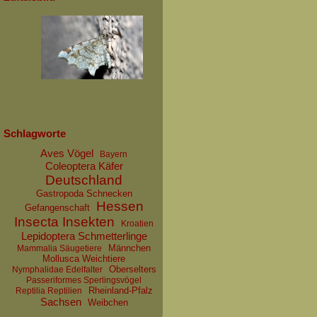
Schlagworte
Aves Vögel
Bayern
Coleoptera Käfer
Deutschland
Gastropoda Schnecken
Hessen
Gefangenschaft
Insecta Insekten
Kroatien
Lepidoptera Schmetterlinge
Männchen
Mammalia Säugetiere
Mollusca Weichtiere
Oberselters
Nymphalidae Edelfalter
Passeriformes Sperlingsvögel
Rheinland-Pfalz
Reptilia Reptilien
Sachsen
Weibchen