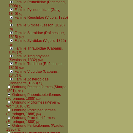
Familie Prunellidae (Richmond,
1908)
[4]
Familie Pycnonotidae (Gray,
1840)
[3]
Familie Regulidae (Vigors, 1825)
[7]
Familie Sittidae (Lesson, 1828)
[11]
Familie Sturnidae (Rafinesque,
1815)
[22]
Familie Sylviidae (Vigors, 1825)
[18]
Familie Thraupidae (Cabanis,
1847)
[7]
Familie Troglodytidae
(Swainson, 1832)
[10]
Familie Turdidae (Rafinesque,
1815)
[43]
Familie Viduidae (Cabanis,
1847)
[3]
Familie Zosteropidae
(Bonaparte, 1853)
[4]
Ordnung Pelecaniformes (Sharpe,
1891)
[122]
Ordnung Phoenicopteriformes
(Fürbringer, 1888)
[11]
Ordnung Piciformes (Meyer &
Wolf, 1810)
[45]
Ordnung Podicipediformes
(Fürbringer, 1888)
[62]
Ordnung Procellariiformes
(Fürbringer, 1888)
[4]
Ordnung Psittaciformes (Wagler,
1830)
[57]