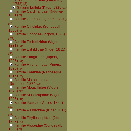
1758)
[3]
Gattung Lullula (Kaup, 1829)
[1]
Familie Cardinalidae (Ridgway,
1901)
[5]
Familie Certhiidae (Leach, 1820)
[2]
Familie Cinclidae (Sundevall,
1836)
[6]
Familie Corvidae (Vigors, 1825)
[119]
Familie Emberizidae (Vigors,
1831)
[28]
Familie Estrildidae (Illiger, 1811)
[30]
Familie Fringillidae (Vigors,
1825)
[92]
Familie Hirundinidae (Vigors,
1825)
[54]
Familie Laniidae (Rafinesque,
1815)
[15]
Familie Malaconotidae
(Swainson, 1824)
[3]
Familie Motacillidae (Vigors,
1825)
[43]
Familie Muscicapidae (Vigors,
1825)
[42]
Familie Paridae (Vigors, 1825)
[59]
Familie Passeridae (Illiger, 1811)
[51]
Familie Phylloscopidae (Jerdon,
1863)
[13]
Familie Ploceidae (Sundevall,
1836)
[6]