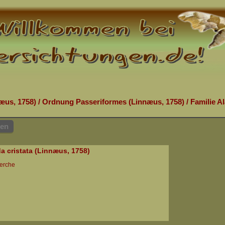
æus, 1758)
/
Ordnung Passeriformes (Linnæus, 1758)
/
Familie A
hen
da cristata (Linnæus, 1758)
erche