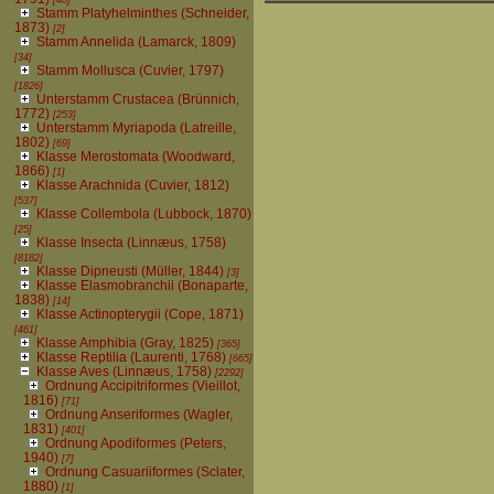
Stamm Platyhelminthes (Schneider,
1873)
[2]
Stamm Annelida (Lamarck, 1809)
[34]
Stamm Mollusca (Cuvier, 1797)
[1826]
Unterstamm Crustacea (Brünnich,
1772)
[253]
Unterstamm Myriapoda (Latreille,
1802)
[69]
Klasse Merostomata (Woodward,
1866)
[1]
Klasse Arachnida (Cuvier, 1812)
[537]
Klasse Collembola (Lubbock, 1870)
[25]
Klasse Insecta (Linnæus, 1758)
[8182]
Klasse Dipneusti (Müller, 1844)
[3]
Klasse Elasmobranchii (Bonaparte,
1838)
[14]
Klasse Actinopterygii (Cope, 1871)
[461]
Klasse Amphibia (Gray, 1825)
[365]
Klasse Reptilia (Laurenti, 1768)
[665]
Klasse Aves (Linnæus, 1758)
[2292]
Ordnung Accipitriformes (Vieillot,
1816)
[71]
Ordnung Anseriformes (Wagler,
1831)
[401]
Ordnung Apodiformes (Peters,
1940)
[7]
Ordnung Casuariiformes (Sclater,
1880)
[1]