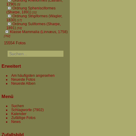
Ordnung Rheiformes (Latham,
1790)
[5]
Ordnung Sphenisciformes
(Sharpe, 1891)
[11]
Ordnung Strigiformes (Wagler,
1830)
[17]
Ordnung Suliformes (Sharpe,
1891)
[53]
Klasse Mammalia (Linnæus, 1758)
[762]
15554 Fotos
Erweitert
Am häufigsten angesehen
Neueste Fotos
Neueste Alben
Menü
Suchen
Schlagworte
(7902)
Kalender
Zufällige Fotos
News
Zufallsbild