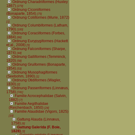
Ordnung Charadriiformes (Huxley
1867)
[279]
Ordnung Ciconiiformes
(Bonaparte, 1854)
[75]
Ordnung Coliiformes (Murie, 1872)
[1]
Ordnung Columbiformes (Latham,
1790)
[100]
Ordnung Coraciiformes (Forbes,
1884)
[66]
Ordnung Eurypygiformes (Hackett
et al., 2008)
[5]
Ordnung Falconiformes (Sharpe,
1874)
[44]
Ordnung Galliformes (Temminck,
1820)
[58]
Ordnung Gruiformes (Bonaparte,
1854)
[53]
Ordnung Musophagiformes
(Seebohm, 1890)
[1]
Ordnung Otidiformes (Wagler,
1830)
[2]
Ordnung Passeriformes (Linnæus,
1758)
[741]
Familie Acrocephalidae (Salvin,
1882)
[7]
Familie Aegithalidae
(Reichenbach, 1850)
[24]
Familie Alaudidae (Vigors, 1825)
[10]
Gattung Alauda (Linnæus,
1758)
[6]
Gattung Galerida (F. Boie,
1828)
[3]
Galerida cristata (Linnæus,