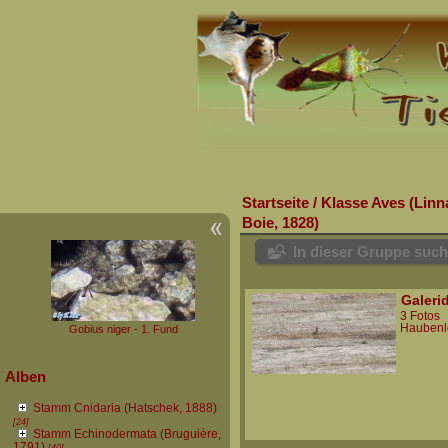
Startseite
/
Klasse Aves (Linn
Boie, 1828)
In dieser Gruppe suc
Galeri
3 Fotos
Haubenl
Gobius niger - 1. Fund
Alben
Stamm Cnidaria (Hatschek, 1888)
[24]
Stamm Echinodermata (Bruguière,
1791)
[40]