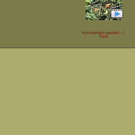
Acrocephalus palustris - 1.
Fund