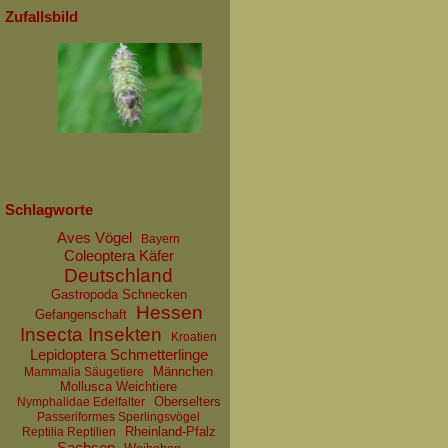
Zufallsbild
Schlagworte
Aves Vögel
Bayern
Coleoptera Käfer
Deutschland
Gastropoda Schnecken
Hessen
Gefangenschaft
Insecta Insekten
Kroatien
Lepidoptera Schmetterlinge
Männchen
Mammalia Säugetiere
Mollusca Weichtiere
Oberselters
Nymphalidae Edelfalter
Passeriformes Sperlingsvögel
Rheinland-Pfalz
Reptilia Reptilien
Sachsen