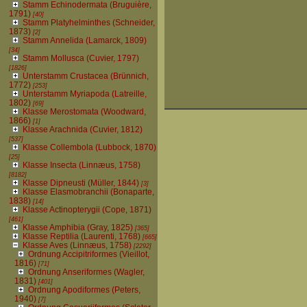
Stamm Echinodermata (Bruguière,
1791)
[40]
Stamm Platyhelminthes (Schneider,
1873)
[2]
Stamm Annelida (Lamarck, 1809)
[34]
Stamm Mollusca (Cuvier, 1797)
[1826]
Unterstamm Crustacea (Brünnich,
1772)
[253]
Unterstamm Myriapoda (Latreille,
1802)
[69]
Klasse Merostomata (Woodward,
1866)
[1]
Klasse Arachnida (Cuvier, 1812)
[537]
Klasse Collembola (Lubbock, 1870)
[25]
Klasse Insecta (Linnæus, 1758)
[8182]
Klasse Dipneusti (Müller, 1844)
[3]
Klasse Elasmobranchii (Bonaparte,
1838)
[14]
Klasse Actinopterygii (Cope, 1871)
[461]
Klasse Amphibia (Gray, 1825)
[365]
Klasse Reptilia (Laurenti, 1768)
[665]
Klasse Aves (Linnæus, 1758)
[2292]
Ordnung Accipitriformes (Vieillot,
1816)
[71]
Ordnung Anseriformes (Wagler,
1831)
[401]
Ordnung Apodiformes (Peters,
1940)
[7]