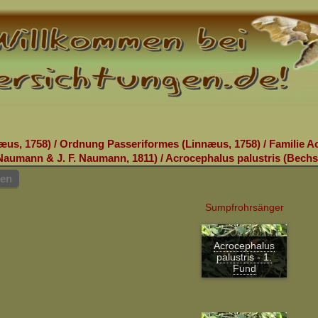
æus, 1758)
/
Ordnung Passeriformes (Linnæus, 1758)
/
Familie A
 Naumann & J. F. Naumann, 1811)
/
Acrocephalus palustris (Bechst
hen
Sumpfrohrsänger
Acrocephalus
palustris - 1.
Fund