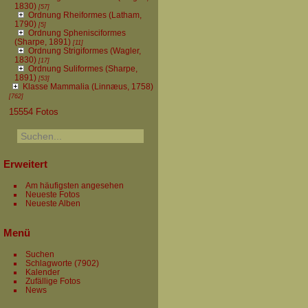
1830)
[57]
Ordnung Rheiformes (Latham,
1790)
[5]
Ordnung Sphenisciformes
(Sharpe, 1891)
[11]
Ordnung Strigiformes (Wagler,
1830)
[17]
Ordnung Suliformes (Sharpe,
1891)
[53]
Klasse Mammalia (Linnæus, 1758)
[762]
15554 Fotos
Erweitert
Am häufigsten angesehen
Neueste Fotos
Neueste Alben
Menü
Suchen
Schlagworte
(7902)
Kalender
Zufällige Fotos
News