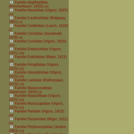
Familie Aegithalidae
(Reichenbach, 1850)
[24]
Familie Alaudidae (Vigors, 1825)
[10]
Familie Cardinalidae (Ridgway,
1901)
[5]
Familie Certhiidae (Leach, 1820)
[2]
Familie Cinclidae (Sundevall,
1836)
[6]
Familie Corvidae (Vigors, 1825)
[119]
Familie Emberizidae (Vigors,
1831)
[28]
Familie Estrildidae (Illiger, 1811)
[30]
Familie Fringillidae (Vigors,
1825)
[92]
Familie Hirundinidae (Vigors,
1825)
[54]
Familie Laniidae (Rafinesque,
1815)
[15]
Familie Malaconotidae
(Swainson, 1824)
[3]
Familie Motacillidae (Vigors,
1825)
[43]
Familie Muscicapidae (Vigors,
1825)
[42]
Familie Paridae (Vigors, 1825)
[59]
Familie Passeridae (Illiger, 1811)
[51]
Familie Phylloscopidae (Jerdon,
1863)
[13]