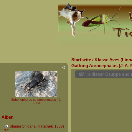
Startseite
/
Klasse Aves (Linn
Gattung Acrocephalus (J. A.
In dieser Gruppe suc
Sphenophorus striatopunctatus - 1.
Fund
Alben
Stamm Cnidaria (Hatschek, 1888)
[24]