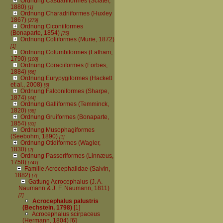
Ordnung Casuariiformes (Sclater,
1880)
[1]
Ordnung Charadriiformes (Huxley
1867)
[279]
Ordnung Ciconiiformes
(Bonaparte, 1854)
[75]
Ordnung Coliiformes (Murie, 1872)
[1]
Ordnung Columbiformes (Latham,
1790)
[100]
Ordnung Coraciiformes (Forbes,
1884)
[66]
Ordnung Eurypygiformes (Hackett
et al., 2008)
[5]
Ordnung Falconiformes (Sharpe,
1874)
[44]
Ordnung Galliformes (Temminck,
1820)
[58]
Ordnung Gruiformes (Bonaparte,
1854)
[53]
Ordnung Musophagiformes
(Seebohm, 1890)
[1]
Ordnung Otidiformes (Wagler,
1830)
[2]
Ordnung Passeriformes (Linnæus,
1758)
[741]
Familie Acrocephalidae (Salvin,
1882)
[7]
Gattung Acrocephalus (J. A.
Naumann & J. F. Naumann, 1811)
[7]
Acrocephalus palustris
(Bechstein, 1798)
[1]
Acrocephalus scirpaceus
(Hermann, 1804)
[6]