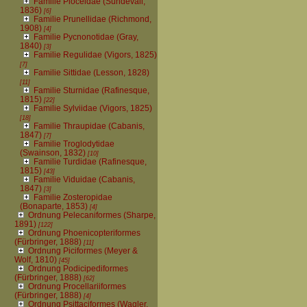
Familie Ploceidae (Sundevall,
1836)
[6]
Familie Prunellidae (Richmond,
1908)
[4]
Familie Pycnonotidae (Gray,
1840)
[3]
Familie Regulidae (Vigors, 1825)
[7]
Familie Sittidae (Lesson, 1828)
[11]
Familie Sturnidae (Rafinesque,
1815)
[22]
Familie Sylviidae (Vigors, 1825)
[18]
Familie Thraupidae (Cabanis,
1847)
[7]
Familie Troglodytidae
(Swainson, 1832)
[10]
Familie Turdidae (Rafinesque,
1815)
[43]
Familie Viduidae (Cabanis,
1847)
[3]
Familie Zosteropidae
(Bonaparte, 1853)
[4]
Ordnung Pelecaniformes (Sharpe,
1891)
[122]
Ordnung Phoenicopteriformes
(Fürbringer, 1888)
[11]
Ordnung Piciformes (Meyer &
Wolf, 1810)
[45]
Ordnung Podicipediformes
(Fürbringer, 1888)
[62]
Ordnung Procellariiformes
(Fürbringer, 1888)
[4]
Ordnung Psittaciformes (Wagler,