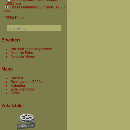
1891)
[53]
Klasse Mammalia (Linnæus, 1758)
[762]
15554 Fotos
Erweitert
Am häufigsten angesehen
Neueste Fotos
Neueste Alben
Menü
Suchen
Schlagworte
(7902)
Kalender
Zufällige Fotos
News
Zufallsbild