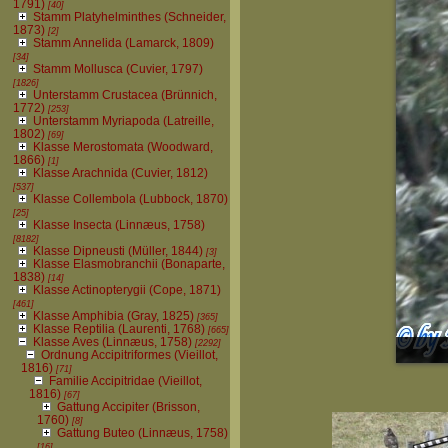
1791)
[40]
Stamm Platyhelminthes (Schneider,
1873)
[2]
Stamm Annelida (Lamarck, 1809)
[34]
Stamm Mollusca (Cuvier, 1797)
[1826]
Unterstamm Crustacea (Brünnich,
1772)
[253]
Unterstamm Myriapoda (Latreille,
1802)
[69]
Klasse Merostomata (Woodward,
1866)
[1]
Klasse Arachnida (Cuvier, 1812)
[537]
Klasse Collembola (Lubbock, 1870)
[25]
Klasse Insecta (Linnæus, 1758)
[8182]
Klasse Dipneusti (Müller, 1844)
[3]
Klasse Elasmobranchii (Bonaparte,
1838)
[14]
Klasse Actinopterygii (Cope, 1871)
[461]
Klasse Amphibia (Gray, 1825)
[365]
Klasse Reptilia (Laurenti, 1768)
[665]
Klasse Aves (Linnæus, 1758)
[2292]
Ordnung Accipitriformes (Vieillot,
1816)
[71]
Familie Accipitridae (Vieillot,
1816)
[67]
Gattung Accipiter (Brisson,
1760)
[8]
Gattung Buteo (Linnæus, 1758)
[16]