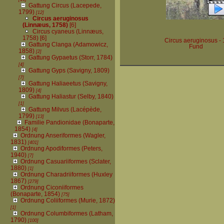
Gattung Circus (Lacepede,
1799)
[12]
Circus aeruginosus
(Linnæus, 1758)
[6]
Circus cyaneus (Linnæus,
1758)
[6]
Circus aeruginosus - 
Gattung Clanga (Adamowicz,
Fund
1858)
[2]
Gattung Gypaetus (Storr, 1784)
[4]
Gattung Gyps (Savigny, 1809)
[7]
Gattung Haliaeetus (Savigny,
1809)
[4]
Gattung Haliastur (Selby, 1840)
[1]
Gattung Milvus (Lacépède,
1799)
[13]
Familie Pandionidae (Bonaparte,
1854)
[4]
Ordnung Anseriformes (Wagler,
1831)
[401]
Ordnung Apodiformes (Peters,
1940)
[7]
Ordnung Casuariiformes (Sclater,
1880)
[1]
Ordnung Charadriiformes (Huxley
1867)
[279]
Ordnung Ciconiiformes
(Bonaparte, 1854)
[75]
Ordnung Coliiformes (Murie, 1872)
[1]
Ordnung Columbiformes (Latham,
1790)
[100]