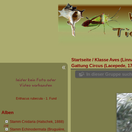
Startseite
/
Klasse Aves (Linn
Gattung Circus (Lacepede, 17
In dieser Gruppe suc
Erithacus rubecula - 1. Fund
Alben
Stamm Cnidaria (Hatschek, 1888)
[24]
Stamm Echinodermata (Bruguière,