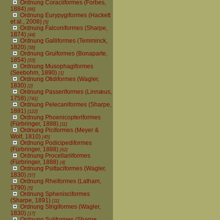
Ordnung Coraciiformes (Forbes,
1884)
[66]
Ordnung Eurypygiformes (Hackett
et al., 2008)
[5]
Ordnung Falconiformes (Sharpe,
1874)
[44]
Ordnung Galliformes (Temminck,
1820)
[58]
Ordnung Gruiformes (Bonaparte,
1854)
[53]
Ordnung Musophagiformes
(Seebohm, 1890)
[1]
Ordnung Otidiformes (Wagler,
1830)
[2]
Ordnung Passeriformes (Linnæus,
1758)
[741]
Ordnung Pelecaniformes (Sharpe,
1891)
[122]
Ordnung Phoenicopteriformes
(Fürbringer, 1888)
[11]
Ordnung Piciformes (Meyer &
Wolf, 1810)
[45]
Ordnung Podicipediformes
(Fürbringer, 1888)
[62]
Ordnung Procellariiformes
(Fürbringer, 1888)
[4]
Ordnung Psittaciformes (Wagler,
1830)
[57]
Ordnung Rheiformes (Latham,
1790)
[5]
Ordnung Sphenisciformes
(Sharpe, 1891)
[11]
Ordnung Strigiformes (Wagler,
1830)
[17]
Ordnung Suliformes (Sharpe,