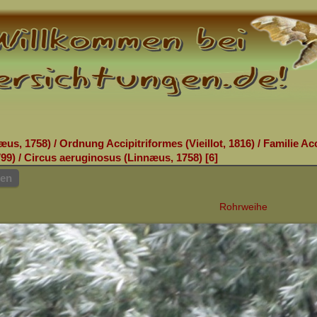
æus, 1758)
/
Ordnung Accipitriformes (Vieillot, 1816)
/
Familie Acc
99)
/
Circus aeruginosus (Linnæus, 1758)
6
hen
Rohrweihe