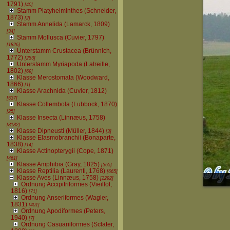
1791)
[40]
Stamm Platyhelminthes (Schneider,
1873)
[2]
Stamm Annelida (Lamarck, 1809)
[34]
Stamm Mollusca (Cuvier, 1797)
[1826]
Unterstamm Crustacea (Brünnich,
1772)
[253]
Unterstamm Myriapoda (Latreille,
1802)
[69]
Klasse Merostomata (Woodward,
1866)
[1]
Klasse Arachnida (Cuvier, 1812)
[537]
Klasse Collembola (Lubbock, 1870)
[25]
Klasse Insecta (Linnæus, 1758)
[8182]
Klasse Dipneusti (Müller, 1844)
[3]
Klasse Elasmobranchii (Bonaparte,
1838)
[14]
Klasse Actinopterygii (Cope, 1871)
[461]
Klasse Amphibia (Gray, 1825)
[365]
Klasse Reptilia (Laurenti, 1768)
[665]
Klasse Aves (Linnæus, 1758)
[2292]
Ordnung Accipitriformes (Vieillot,
1816)
[71]
Ordnung Anseriformes (Wagler,
1831)
[401]
Ordnung Apodiformes (Peters,
1940)
[7]
Ordnung Casuariiformes (Sclater,