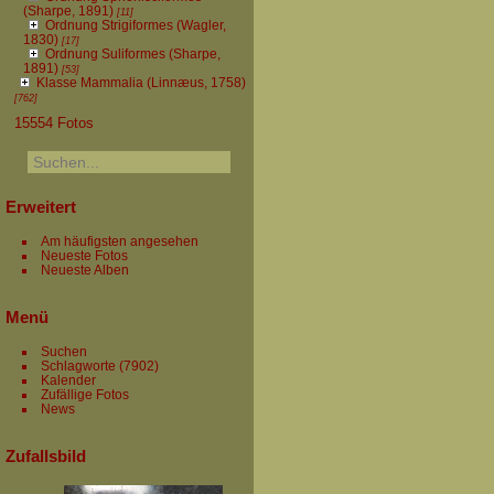
(Sharpe, 1891)
[11]
Ordnung Strigiformes (Wagler,
1830)
[17]
Ordnung Suliformes (Sharpe,
1891)
[53]
Klasse Mammalia (Linnæus, 1758)
[762]
15554 Fotos
Erweitert
Am häufigsten angesehen
Neueste Fotos
Neueste Alben
Menü
Suchen
Schlagworte
(7902)
Kalender
Zufällige Fotos
News
Zufallsbild