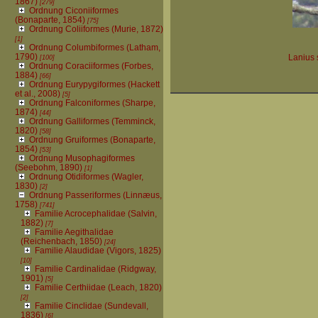
1867)
[279]
Ordnung Ciconiiformes
(Bonaparte, 1854)
[75]
Ordnung Coliiformes (Murie, 1872)
[1]
Ordnung Columbiformes (Latham,
1790)
[100]
Lanius 
Ordnung Coraciiformes (Forbes,
1884)
[66]
Ordnung Eurypygiformes (Hackett
et al., 2008)
[5]
Ordnung Falconiformes (Sharpe,
1874)
[44]
Ordnung Galliformes (Temminck,
1820)
[58]
Ordnung Gruiformes (Bonaparte,
1854)
[53]
Ordnung Musophagiformes
(Seebohm, 1890)
[1]
Ordnung Otidiformes (Wagler,
1830)
[2]
Ordnung Passeriformes (Linnæus,
1758)
[741]
Familie Acrocephalidae (Salvin,
1882)
[7]
Familie Aegithalidae
(Reichenbach, 1850)
[24]
Familie Alaudidae (Vigors, 1825)
[10]
Familie Cardinalidae (Ridgway,
1901)
[5]
Familie Certhiidae (Leach, 1820)
[2]
Familie Cinclidae (Sundevall,
1836)
[6]