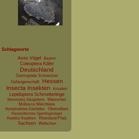
Schlagworte
Aves Vögel
Bayern
Coleoptera Käfer
Deutschland
Gastropoda Schnecken
Hessen
Gefangenschaft
Insecta Insekten
Kroatien
Lepidoptera Schmetterlinge
Männchen
Mammalia Säugetiere
Mollusca Weichtiere
Oberselters
Nymphalidae Edelfalter
Passeriformes Sperlingsvögel
Rheinland-Pfalz
Reptilia Reptilien
Sachsen
Weibchen