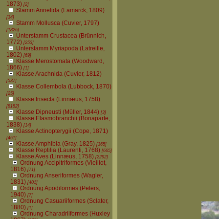
1873)
[2]
Stamm Annelida (Lamarck, 1809)
[34]
Stamm Mollusca (Cuvier, 1797)
[1826]
Unterstamm Crustacea (Brünnich,
1772)
[253]
Unterstamm Myriapoda (Latreille,
1802)
[69]
Klasse Merostomata (Woodward,
1866)
[1]
Klasse Arachnida (Cuvier, 1812)
[537]
Klasse Collembola (Lubbock, 1870)
[25]
Klasse Insecta (Linnæus, 1758)
[8182]
Klasse Dipneusti (Müller, 1844)
[3]
Klasse Elasmobranchii (Bonaparte,
1838)
[14]
Klasse Actinopterygii (Cope, 1871)
[461]
Klasse Amphibia (Gray, 1825)
[365]
Klasse Reptilia (Laurenti, 1768)
[665]
Klasse Aves (Linnæus, 1758)
[2292]
Ordnung Accipitriformes (Vieillot,
1816)
[71]
Ordnung Anseriformes (Wagler,
1831)
[401]
Ordnung Apodiformes (Peters,
1940)
[7]
Ordnung Casuariiformes (Sclater,
1880)
[1]
Ordnung Charadriiformes (Huxley