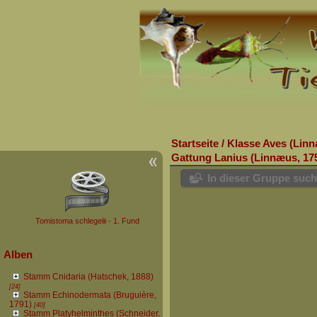
Startseite
/
Klasse Aves (Linn
Gattung Lanius (Linnæus, 17
In dieser Gruppe suc
Tomistoma schlegelii - 1. Fund
Alben
Stamm Cnidaria (Hatschek, 1888)
[24]
Stamm Echinodermata (Bruguière,
1791)
[40]
Stamm Platyhelminthes (Schneider,