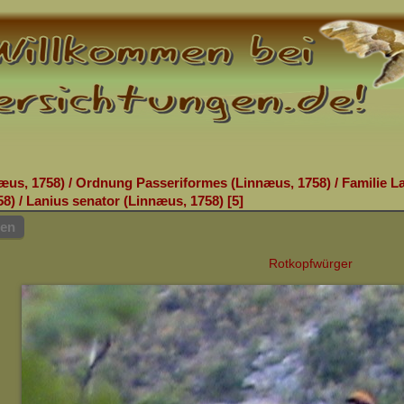
æus, 1758)
/
Ordnung Passeriformes (Linnæus, 1758)
/
Familie L
58)
/
Lanius senator (Linnæus, 1758)
5
hen
Rotkopfwürger