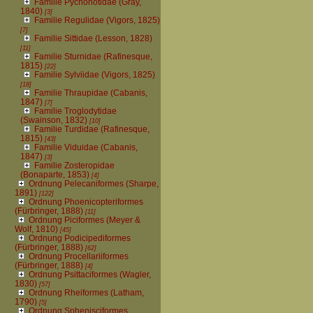
Familie Pycnonotidae (Gray,
1840)
[3]
Familie Regulidae (Vigors, 1825)
[7]
Familie Sittidae (Lesson, 1828)
[11]
Familie Sturnidae (Rafinesque,
1815)
[22]
Familie Sylviidae (Vigors, 1825)
[18]
Familie Thraupidae (Cabanis,
1847)
[7]
Familie Troglodytidae
(Swainson, 1832)
[10]
Familie Turdidae (Rafinesque,
1815)
[43]
Familie Viduidae (Cabanis,
1847)
[3]
Familie Zosteropidae
(Bonaparte, 1853)
[4]
Ordnung Pelecaniformes (Sharpe,
1891)
[122]
Ordnung Phoenicopteriformes
(Fürbringer, 1888)
[11]
Ordnung Piciformes (Meyer &
Wolf, 1810)
[45]
Ordnung Podicipediformes
(Fürbringer, 1888)
[62]
Ordnung Procellariiformes
(Fürbringer, 1888)
[4]
Ordnung Psittaciformes (Wagler,
1830)
[57]
Ordnung Rheiformes (Latham,
1790)
[5]
Ordnung Sphenisciformes