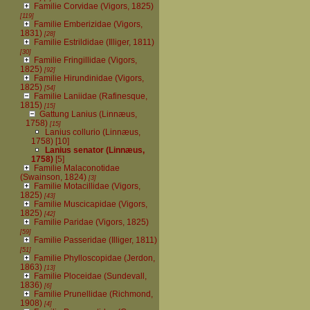
Familie Corvidae (Vigors, 1825)
[119]
Familie Emberizidae (Vigors,
1831)
[28]
Familie Estrildidae (Illiger, 1811)
[30]
Familie Fringillidae (Vigors,
1825)
[92]
Familie Hirundinidae (Vigors,
1825)
[54]
Familie Laniidae (Rafinesque,
1815)
[15]
Gattung Lanius (Linnæus,
1758)
[15]
Lanius collurio (Linnæus,
1758)
[10]
Lanius senator (Linnæus,
1758)
[5]
Familie Malaconotidae
(Swainson, 1824)
[3]
Familie Motacillidae (Vigors,
1825)
[43]
Familie Muscicapidae (Vigors,
1825)
[42]
Familie Paridae (Vigors, 1825)
[59]
Familie Passeridae (Illiger, 1811)
[51]
Familie Phylloscopidae (Jerdon,
1863)
[13]
Familie Ploceidae (Sundevall,
1836)
[6]
Familie Prunellidae (Richmond,
1908)
[4]