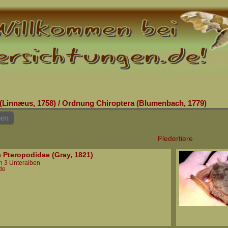
(Linnæus, 1758)
/
Ordnung Chiroptera (Blumenbach, 1779)
hen
Fledertiere
e Pteropodidae (Gray, 1821)
in 3 Unteralben
de