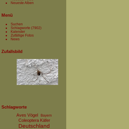
Neueste Alben
Menü
Suchen
Schlagworte
(7902)
Kalender
Zufällige Fotos
News
Zufallsbild
Schlagworte
Aves Vögel
Bayern
Coleoptera Käfer
Deutschland