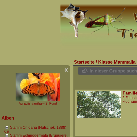
Startseite
/
Klasse Mammalia 
In dieser Gruppe suc
Famili
2 Fotos 
Flughun
Agraulis vanillae - 2. Fund
Alben
Stamm Cnidaria (Hatschek, 1888)
[24]
Stamm Echinodermata (Bruguière,