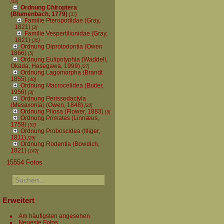
[12]
Ordnung Chiroptera
(Blumenbach, 1779)
[37]
Familie Pteropodidae (Gray,
1821)
[2]
Familie Vespertilionidae (Gray,
1821)
[35]
Ordnung Diprotodontia (Owen
1866)
[5]
Ordnung Eulipotyphla (Waddell,
Okada, Hasegawa, 1999)
[27]
Ordnung Lagomorpha (Brandt
1855)
[40]
Ordnung Macrocelidea (Butler,
1956)
[3]
Ordnung Perissodactyla
(Mesaxonia) (Owen, 1848)
[22]
Ordnung Pilosa (Flower, 1883)
[5]
Ordnung Primates (Linnæus,
1758)
[53]
Ordnung Proboscidea (Illiger,
1811)
[26]
Ordnung Rodentia (Bowdich,
1821)
[142]
15554 Fotos
Erweitert
Am häufigsten angesehen
Neueste Fotos