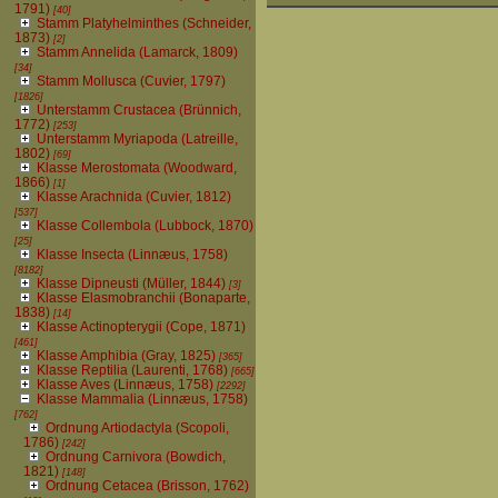
1791)
[40]
Stamm Platyhelminthes (Schneider,
1873)
[2]
Stamm Annelida (Lamarck, 1809)
[34]
Stamm Mollusca (Cuvier, 1797)
[1826]
Unterstamm Crustacea (Brünnich,
1772)
[253]
Unterstamm Myriapoda (Latreille,
1802)
[69]
Klasse Merostomata (Woodward,
1866)
[1]
Klasse Arachnida (Cuvier, 1812)
[537]
Klasse Collembola (Lubbock, 1870)
[25]
Klasse Insecta (Linnæus, 1758)
[8182]
Klasse Dipneusti (Müller, 1844)
[3]
Klasse Elasmobranchii (Bonaparte,
1838)
[14]
Klasse Actinopterygii (Cope, 1871)
[461]
Klasse Amphibia (Gray, 1825)
[365]
Klasse Reptilia (Laurenti, 1768)
[665]
Klasse Aves (Linnæus, 1758)
[2292]
Klasse Mammalia (Linnæus, 1758)
[762]
Ordnung Artiodactyla (Scopoli,
1786)
[242]
Ordnung Carnivora (Bowdich,
1821)
[148]
Ordnung Cetacea (Brisson, 1762)