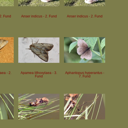
 2. Fund
Anser indicus - 2. Fund
Anser indicus - 2. Fund
aea - 2.
Apamea lithoxylaea - 3.
Aphantopus hyperantus -
Fund
7. Fund