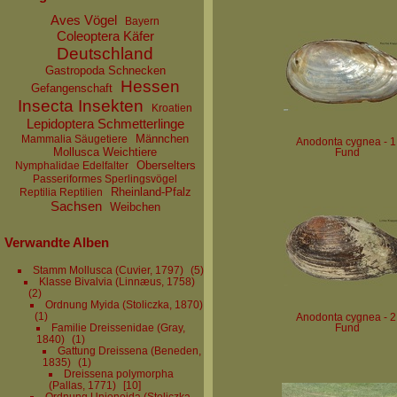
Aves Vögel
Bayern
Coleoptera Käfer
Deutschland
Gastropoda Schnecken
Hessen
Gefangenschaft
Insecta Insekten
Kroatien
Lepidoptera Schmetterlinge
Männchen
Mammalia Säugetiere
Anodonta cygnea - 1
Mollusca Weichtiere
Fund
Oberselters
Nymphalidae Edelfalter
Passeriformes Sperlingsvögel
Rheinland-Pfalz
Reptilia Reptilien
Sachsen
Weibchen
Verwandte Alben
Stamm Mollusca (Cuvier, 1797)
5
Klasse Bivalvia (Linnæus, 1758)
2
Ordnung Myida (Stoliczka, 1870)
1
Anodonta cygnea - 2
Familie Dreissenidae (Gray,
Fund
1840)
1
Gattung Dreissena (Beneden,
1835)
1
Dreissena polymorpha
(Pallas, 1771)
10
Ordnung Unionoida (Stoliczka,