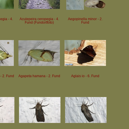
egia - 4.
Aculepeira ceropegia - 4.
Aegopinella minor - 2.
Fund (Fundortfoto)
Fund
- 2. Fund
Agapeta hamana - 2. Fund
Aglais io - 6. Fund