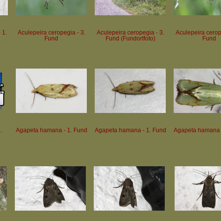
 1.
Aculepeira ceropegia - 3.
Aculepeira ceropegia - 3.
Aculepeira cerop
Fund
Fund (Fundortfoto)
Fund
.
Agapeta hamana - 1. Fund
Agapeta hamana - 1. Fund
Agapeta hamana 