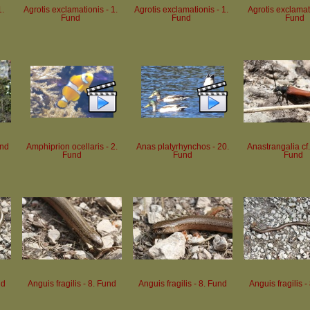
1.
Agrotis exclamationis - 1.
Agrotis exclamationis - 1.
Agrotis exclamati
Fund
Fund
Fund
und
Amphiprion ocellaris - 2.
Anas platyrhynchos - 20.
Anastrangalia cf. 
Fund
Fund
Fund
nd
Anguis fragilis - 8. Fund
Anguis fragilis - 8. Fund
Anguis fragilis -