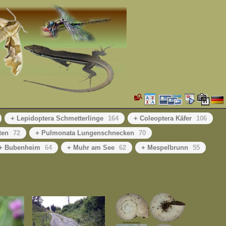
+ Lepidoptera Schmetterlinge
164
+ Coleoptera Käfer
106
ten
72
+ Pulmonata Lungenschnecken
70
+ Bubenheim
64
+ Muhr am See
62
+ Mespelbrunn
55