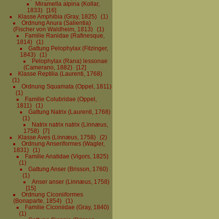
Miramella alpina (Kollar,
1833)
16
Klasse Amphibia (Gray, 1825)
1
Ordnung Anura (Salientia)
(Fischer von Waldheim, 1813)
1
Familie Ranidae (Rafinesque,
1814)
1
Gattung Pelophylax (Fitzinger,
1843)
1
Pelophylax (Rana) lessonae
(Camerano, 1882)
12
Klasse Reptilia (Laurenti, 1768)
1
Ordnung Squamata (Oppel, 1811)
1
Familie Colubridae (Oppel,
1811)
1
Gattung Natrix (Laurenti, 1768)
1
Natrix natrix natrix (Linnæus,
1758)
7
Klasse Aves (Linnæus, 1758)
2
Ordnung Anseriformes (Wagler,
1831)
1
Familie Anatidae (Vigors, 1825)
1
Gattung Anser (Brisson, 1760)
1
Anser anser (Linnæus, 1758)
15
Ordnung Ciconiiformes
(Bonaparte, 1854)
1
Familie Ciconiidae (Gray, 1840)
1