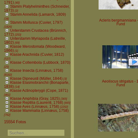
1791)
[40]
Stamm Platyhelminthes (Schneider,
1873)
[2]
Stamm Annelida (Lamarck, 1809)
[34]
Acleris bergmanniana -
Stamm Mollusca (Cuvier, 1797)
Fund
[1826]
Unterstamm Crustacea (Brünnich,
1772)
[253]
Unterstamm Myriapoda (Latreille,
1802)
[69]
Klasse Merostomata (Woodward,
1866)
[1]
Klasse Arachnida (Cuvier, 1812)
[537]
Klasse Collembola (Lubbock, 1870)
[25]
Klasse Insecta (Linnæus, 1758)
[8182]
Klasse Dipneusti (Müller, 1844)
[3]
Aeoliscus strigatus - 1
Klasse Elasmobranchii (Bonaparte,
Fund
1838)
[14]
Klasse Actinopterygii (Cope, 1871)
[461]
Klasse Amphibia (Gray, 1825)
[365]
Klasse Reptilia (Laurenti, 1768)
[665]
Klasse Aves (Linnæus, 1758)
[2292]
Klasse Mammalia (Linnæus, 1758)
[762]
15554 Fotos