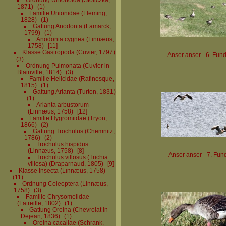
1871)
1
Familie Unionidae (Fleming,
1828)
1
Gattung Anodonta (Lamarck,
1799)
1
Anodonta cygnea (Linnæus,
1758)
11
Klasse Gastropoda (Cuvier, 1797)
Anser anser - 6. Fun
3
Ordnung Pulmonata (Cuvier in
Blainville, 1814)
3
Familie Helicidae (Rafinesque,
1815)
1
Gattung Arianta (Turton, 1831)
1
Arianta arbustorum
(Linnæus, 1758)
12
Familie Hygromiidae (Tryon,
1866)
2
Gattung Trochulus (Chemnitz,
1786)
2
Trochulus hispidus
(Linnæus, 1758)
8
Anser anser - 7. Fun
Trochulus villosus (Trichia
villosa) (Draparnaud, 1805)
9
Klasse Insecta (Linnæus, 1758)
11
Ordnung Coleoptera (Linnæus,
1758)
3
Familie Chrysomelidae
(Latreille, 1802)
1
Gattung Oreina (Chevrolat in
Dejean, 1836)
1
Oreina cacaliae (Schrank,