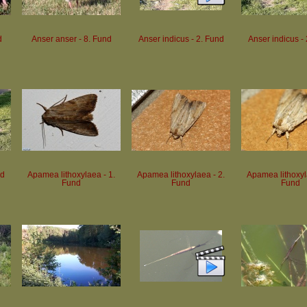
d
Anser anser - 8. Fund
Anser indicus - 2. Fund
Anser indicus -
nd
Apamea lithoxylaea - 1.
Apamea lithoxylaea - 2.
Apamea lithoxyl
Fund
Fund
Fund