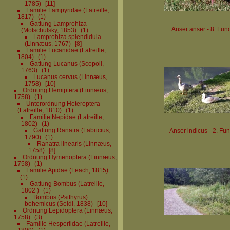
1785)
11
Familie Lampyridae (Latreille,
1817)
1
Gattung Lamprohiza
Anser anser - 8. Fun
(Motschulsky, 1853)
1
Lamprohiza splendidula
(Linnæus, 1767)
8
Familie Lucanidae (Latreille,
1804)
1
Gattung Lucanus (Scopoli,
1763)
1
Lucanus cervus (Linnæus,
1758)
10
Ordnung Hemiptera (Linnæus,
1758)
1
Unterordnung Heteroptera
(Latreille, 1810)
1
Familie Nepidae (Latreille,
1802)
1
Gattung Ranatra (Fabricius,
Anser indicus - 2. Fu
1790)
1
Ranatra linearis (Linnæus,
1758)
8
Ordnung Hymenoptera (Linnæus,
1758)
1
Familie Apidae (Leach, 1815)
1
Gattung Bombus (Latreille,
1802 )
1
Bombus (Psithyrus)
bohemicus (Seidl, 1838)
10
Ordnung Lepidoptera (Linnæus,
1758)
3
Familie Hesperiidae (Latreille,