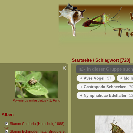
Startseite
/
Schlagwort
728
In dieser Gruppe suc
+ Aves Vögel
97
+ Moll
+ Gastropoda Schnecken
7
+ Nymphalidae Edelfalter
5
Polymerus unifasciatus - 1. Fund
Alben
Stamm Cnidaria (Hatschek, 1888)
[24]
Stamm Echinodermata (Bruguière,