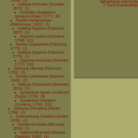
1809)
1
Aphantopus hyperantu
Gattung Ochlodes (Scudder,
7. Fund (Fundortfoto
1872)
1
Ochlodes (Augiades)
sylvanus (Esper, 1777)
8
Familie Nymphalidae
(Rafinesque, 1815)
1
Gattung Argynnis (Fabricius,
1807)
1
Argynnis paphia (Linnæus,
1758)
11
Familie Zygaenidae (Fabricius,
1775)
1
Gattung Zygaena (Fabricius,
1775)
1
Zygaena lonicerae (Scheven,
1777)
10
Ordnung Odonata (Fabricius,
1793)
2
Familie Libellulidae (Rambur,
1842)
2
Gattung Sympetrum (Newman,
1833)
2
Sympetrum danae (scoticum)
(Sulzer, 1776)
9
Sympetrum vulgatum
(Linnæus, 1758)
12
Ordnung Orthoptera (Olivier,
1789)
1
Unterordnung Caelifera (Ander,
1936)
1
Familie Acrididae (MacLeay,
1819)
1
Gattung Miramella (Dovnar-
Zapolskij, 1932)
1