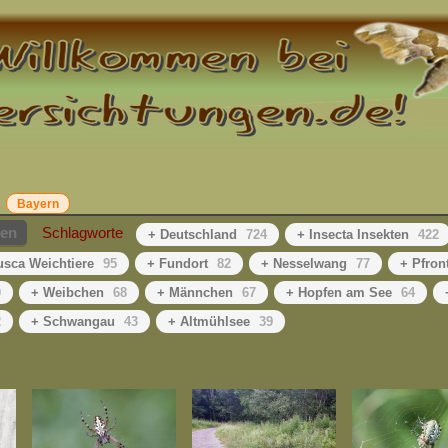
Bayern
hen
Schlagworte
+ Deutschland
724
+ Insecta Insekten
422
usca Weichtiere
95
+ Fundort
82
+ Nesselwang
77
+ Pfron
0
+ Weibchen
68
+ Männchen
67
+ Hopfen am See
64
2
+ Schwangau
43
+ Altmühlsee
39