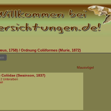
æus, 1758)
/
Ordnung Coliiformes (Murie, 1872)
hen
Mausvögel
e Coliidae (Swainson, 1837)
n 2 Unteralben
el