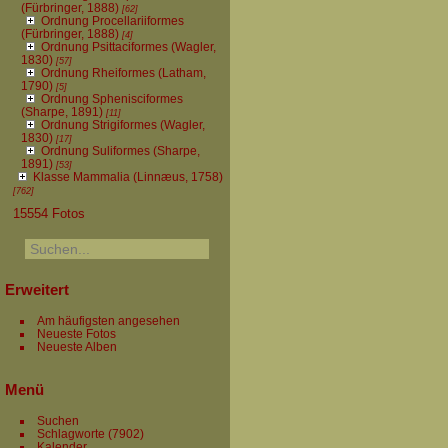
(Fürbringer, 1888)
[62]
Ordnung Procellariiformes
(Fürbringer, 1888)
[4]
Ordnung Psittaciformes (Wagler,
1830)
[57]
Ordnung Rheiformes (Latham,
1790)
[5]
Ordnung Sphenisciformes
(Sharpe, 1891)
[11]
Ordnung Strigiformes (Wagler,
1830)
[17]
Ordnung Suliformes (Sharpe,
1891)
[53]
Klasse Mammalia (Linnæus, 1758)
[762]
15554 Fotos
Erweitert
Am häufigsten angesehen
Neueste Fotos
Neueste Alben
Menü
Suchen
Schlagworte
(7902)
Kalender