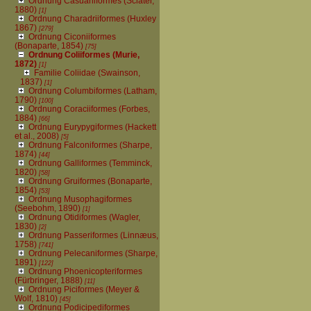
Ordnung Casuariiformes (Sclater,
1880)
[1]
Ordnung Charadriiformes (Huxley
1867)
[279]
Ordnung Ciconiiformes
(Bonaparte, 1854)
[75]
Ordnung Coliiformes (Murie,
1872)
[1]
Familie Coliidae (Swainson,
1837)
[1]
Ordnung Columbiformes (Latham,
1790)
[100]
Ordnung Coraciiformes (Forbes,
1884)
[66]
Ordnung Eurypygiformes (Hackett
et al., 2008)
[5]
Ordnung Falconiformes (Sharpe,
1874)
[44]
Ordnung Galliformes (Temminck,
1820)
[58]
Ordnung Gruiformes (Bonaparte,
1854)
[53]
Ordnung Musophagiformes
(Seebohm, 1890)
[1]
Ordnung Otidiformes (Wagler,
1830)
[2]
Ordnung Passeriformes (Linnæus,
1758)
[741]
Ordnung Pelecaniformes (Sharpe,
1891)
[122]
Ordnung Phoenicopteriformes
(Fürbringer, 1888)
[11]
Ordnung Piciformes (Meyer &
Wolf, 1810)
[45]
Ordnung Podicipediformes