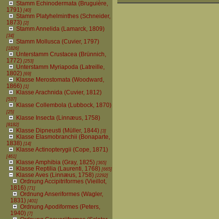
Stamm Echinodermata (Bruguière,
1791)
[40]
Stamm Platyhelminthes (Schneider,
1873)
[2]
Stamm Annelida (Lamarck, 1809)
[34]
Stamm Mollusca (Cuvier, 1797)
[1826]
Unterstamm Crustacea (Brünnich,
1772)
[253]
Unterstamm Myriapoda (Latreille,
1802)
[69]
Klasse Merostomata (Woodward,
1866)
[1]
Klasse Arachnida (Cuvier, 1812)
[537]
Klasse Collembola (Lubbock, 1870)
[25]
Klasse Insecta (Linnæus, 1758)
[8182]
Klasse Dipneusti (Müller, 1844)
[3]
Klasse Elasmobranchii (Bonaparte,
1838)
[14]
Klasse Actinopterygii (Cope, 1871)
[461]
Klasse Amphibia (Gray, 1825)
[365]
Klasse Reptilia (Laurenti, 1768)
[665]
Klasse Aves (Linnæus, 1758)
[2292]
Ordnung Accipitriformes (Vieillot,
1816)
[71]
Ordnung Anseriformes (Wagler,
1831)
[401]
Ordnung Apodiformes (Peters,
1940)
[7]