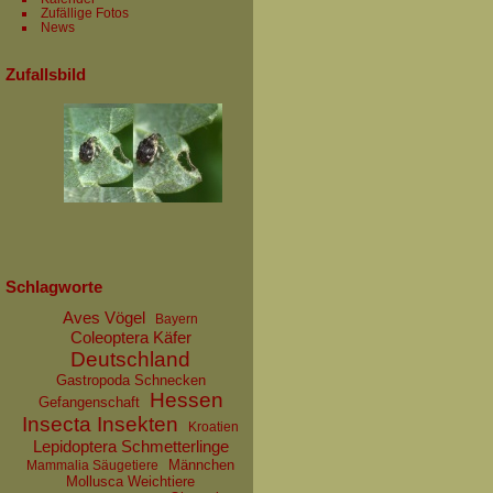
Zufällige Fotos
News
Zufallsbild
Schlagworte
Aves Vögel
Bayern
Coleoptera Käfer
Deutschland
Gastropoda Schnecken
Hessen
Gefangenschaft
Insecta Insekten
Kroatien
Lepidoptera Schmetterlinge
Männchen
Mammalia Säugetiere
Mollusca Weichtiere