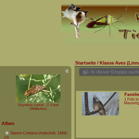
Startseite
/
Klasse Aves (Linn
In dieser Gruppe suc
Famili
1 Foto i
Mausvög
Oxymirus cursor - 2. Fund
(Weibchen)
Alben
Stamm Cnidaria (Hatschek, 1888)
[24]