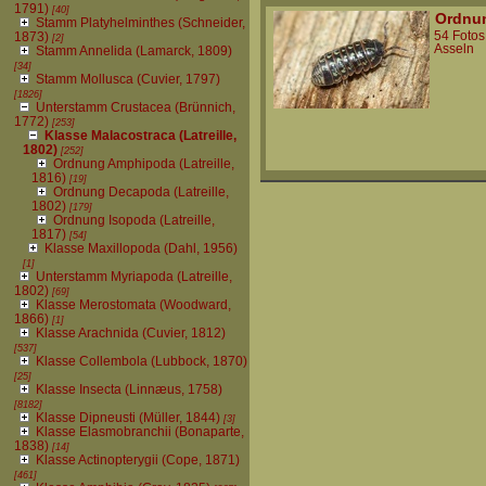
1791)
[40]
Ordnun
Stamm Platyhelminthes (Schneider,
54 Fotos
1873)
[2]
Asseln
Stamm Annelida (Lamarck, 1809)
[34]
Stamm Mollusca (Cuvier, 1797)
[1826]
Unterstamm Crustacea (Brünnich,
1772)
[253]
Klasse Malacostraca (Latreille,
1802)
[252]
Ordnung Amphipoda (Latreille,
1816)
[19]
Ordnung Decapoda (Latreille,
1802)
[179]
Ordnung Isopoda (Latreille,
1817)
[54]
Klasse Maxillopoda (Dahl, 1956)
[1]
Unterstamm Myriapoda (Latreille,
1802)
[69]
Klasse Merostomata (Woodward,
1866)
[1]
Klasse Arachnida (Cuvier, 1812)
[537]
Klasse Collembola (Lubbock, 1870)
[25]
Klasse Insecta (Linnæus, 1758)
[8182]
Klasse Dipneusti (Müller, 1844)
[3]
Klasse Elasmobranchii (Bonaparte,
1838)
[14]
Klasse Actinopterygii (Cope, 1871)
[461]