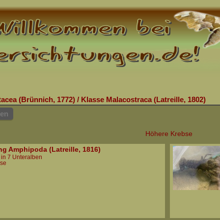
acea (Brünnich, 1772)
/
Klasse Malacostraca (Latreille, 1802)
hen
Höhere Krebse
g Amphipoda (Latreille, 1816)
 in 7 Unteralben
bse