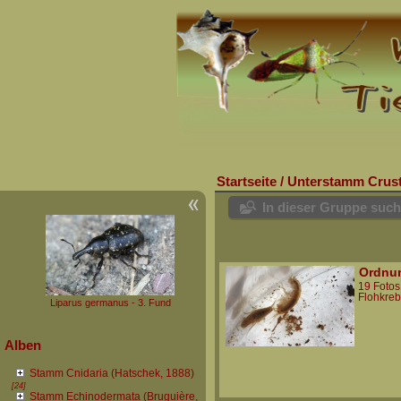
Startseite
/
Unterstamm Crust
In dieser Gruppe suc
Ordnun
19 Fotos
Flohkre
Liparus germanus - 3. Fund
Alben
Stamm Cnidaria (Hatschek, 1888)
[24]
Stamm Echinodermata (Bruguière,