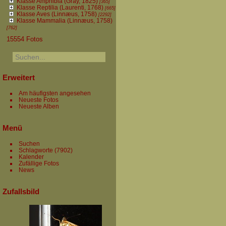
Klasse Amphibia (Gray, 1825)
[365]
Klasse Reptilia (Laurenti, 1768)
[665]
Klasse Aves (Linnæus, 1758)
[2292]
Klasse Mammalia (Linnæus, 1758)
[762]
15554 Fotos
Erweitert
Am häufigsten angesehen
Neueste Fotos
Neueste Alben
Menü
Suchen
Schlagworte
(7902)
Kalender
Zufällige Fotos
News
Zufallsbild