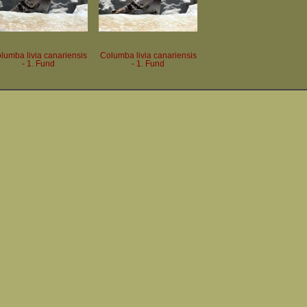
lumba livia canariensis
Columba livia canariensis
- 1. Fund
- 1. Fund