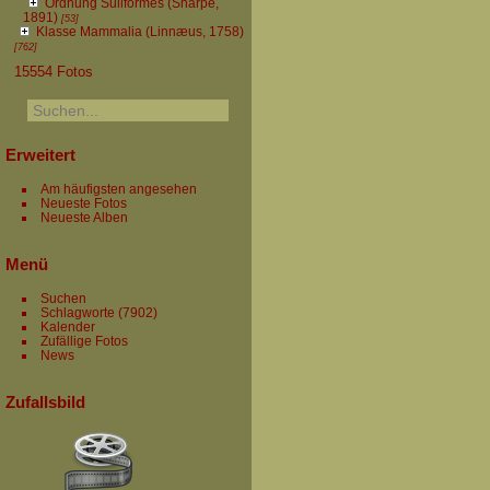
Ordnung Suliformes (Sharpe,
1891)
[53]
Klasse Mammalia (Linnæus, 1758)
[762]
15554 Fotos
Erweitert
Am häufigsten angesehen
Neueste Fotos
Neueste Alben
Menü
Suchen
Schlagworte
(7902)
Kalender
Zufällige Fotos
News
Zufallsbild