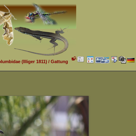
lumbidae (Illiger 1811)
/
Gattung