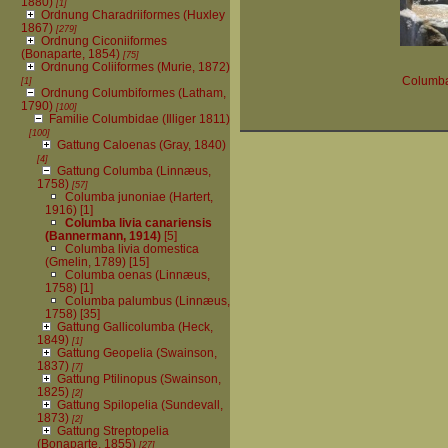
1880)
[1]
Ordnung Charadriiformes (Huxley
1867)
[279]
Ordnung Ciconiiformes
(Bonaparte, 1854)
[75]
Ordnung Coliiformes (Murie, 1872)
[1]
Columba 
Ordnung Columbiformes (Latham,
1790)
[100]
Familie Columbidae (Illiger 1811)
[100]
Gattung Caloenas (Gray, 1840)
[4]
Gattung Columba (Linnæus,
1758)
[57]
Columba junoniae (Hartert,
1916)
[1]
Columba livia canariensis
(Bannermann, 1914)
[5]
Columba livia domestica
(Gmelin, 1789)
[15]
Columba oenas (Linnæus,
1758)
[1]
Columba palumbus (Linnæus,
1758)
[35]
Gattung Gallicolumba (Heck,
1849)
[1]
Gattung Geopelia (Swainson,
1837)
[7]
Gattung Ptilinopus (Swainson,
1825)
[2]
Gattung Spilopelia (Sundevall,
1873)
[2]
Gattung Streptopelia
(Bonaparte, 1855)
[27]