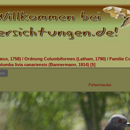
æus, 1758)
/
Ordnung Columbiformes (Latham, 1790)
/
Familie Co
lumba livia canariensis (Bannermann, 1914)
5
hen
Felsentaube