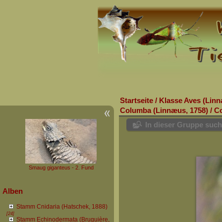
Startseite
/
Klasse Aves (Linn
Columba (Linnæus, 1758)
/
Co
In dieser Gruppe suc
Smaug giganteus - 2. Fund
Alben
Stamm Cnidaria (Hatschek, 1888)
[24]
Stamm Echinodermata (Bruguière,