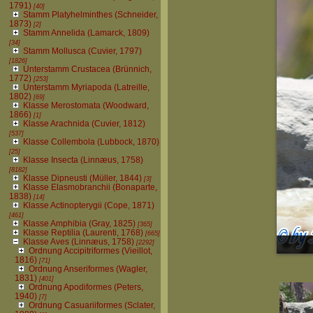
1791)
[40]
Stamm Platyhelminthes (Schneider,
1873)
[2]
Stamm Annelida (Lamarck, 1809)
[34]
Stamm Mollusca (Cuvier, 1797)
[1826]
Unterstamm Crustacea (Brünnich,
1772)
[253]
Unterstamm Myriapoda (Latreille,
1802)
[69]
Klasse Merostomata (Woodward,
1866)
[1]
Klasse Arachnida (Cuvier, 1812)
[537]
Klasse Collembola (Lubbock, 1870)
[25]
Klasse Insecta (Linnæus, 1758)
[8182]
Klasse Dipneusti (Müller, 1844)
[3]
Klasse Elasmobranchii (Bonaparte,
1838)
[14]
Klasse Actinopterygii (Cope, 1871)
[461]
Klasse Amphibia (Gray, 1825)
[365]
Klasse Reptilia (Laurenti, 1768)
[665]
Klasse Aves (Linnæus, 1758)
[2292]
Ordnung Accipitriformes (Vieillot,
1816)
[71]
Ordnung Anseriformes (Wagler,
1831)
[401]
Ordnung Apodiformes (Peters,
1940)
[7]
Ordnung Casuariiformes (Sclater,