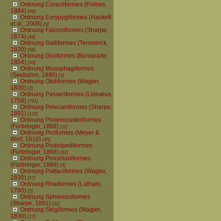
Ordnung Coraciiformes (Forbes,
1884)
[66]
Ordnung Eurypygiformes (Hackett
et al., 2008)
[5]
Ordnung Falconiformes (Sharpe,
1874)
[44]
Ordnung Galliformes (Temminck,
1820)
[58]
Ordnung Gruiformes (Bonaparte,
1854)
[53]
Ordnung Musophagiformes
(Seebohm, 1890)
[1]
Ordnung Otidiformes (Wagler,
1830)
[2]
Ordnung Passeriformes (Linnæus,
1758)
[741]
Ordnung Pelecaniformes (Sharpe,
1891)
[122]
Ordnung Phoenicopteriformes
(Fürbringer, 1888)
[11]
Ordnung Piciformes (Meyer &
Wolf, 1810)
[45]
Ordnung Podicipediformes
(Fürbringer, 1888)
[62]
Ordnung Procellariiformes
(Fürbringer, 1888)
[4]
Ordnung Psittaciformes (Wagler,
1830)
[57]
Ordnung Rheiformes (Latham,
1790)
[5]
Ordnung Sphenisciformes
(Sharpe, 1891)
[11]
Ordnung Strigiformes (Wagler,
1830)
[17]