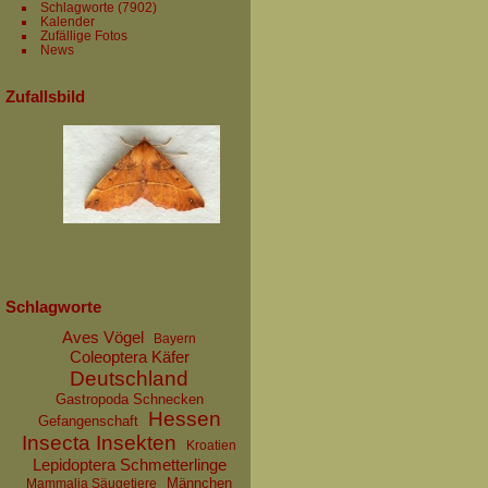
Schlagworte
(7902)
Kalender
Zufällige Fotos
News
Zufallsbild
Schlagworte
Aves Vögel
Bayern
Coleoptera Käfer
Deutschland
Gastropoda Schnecken
Hessen
Gefangenschaft
Insecta Insekten
Kroatien
Lepidoptera Schmetterlinge
Männchen
Mammalia Säugetiere