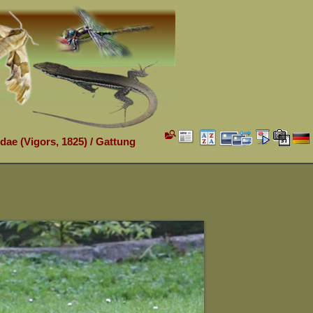
idae (Vigors, 1825)
/
Gattung