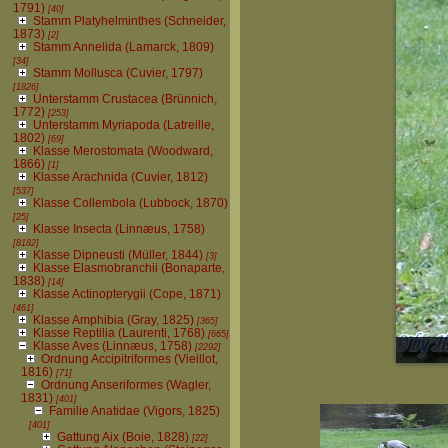
1791)
[40]
Stamm Platyhelminthes (Schneider,
1873)
[2]
Stamm Annelida (Lamarck, 1809)
[34]
Stamm Mollusca (Cuvier, 1797)
[1826]
Unterstamm Crustacea (Brünnich,
1772)
[253]
Unterstamm Myriapoda (Latreille,
1802)
[69]
Klasse Merostomata (Woodward,
1866)
[1]
Klasse Arachnida (Cuvier, 1812)
[537]
Klasse Collembola (Lubbock, 1870)
[25]
Klasse Insecta (Linnæus, 1758)
[8182]
Klasse Dipneusti (Müller, 1844)
[3]
Klasse Elasmobranchii (Bonaparte,
1838)
[14]
Klasse Actinopterygii (Cope, 1871)
[461]
Klasse Amphibia (Gray, 1825)
[365]
Klasse Reptilia (Laurenti, 1768)
[665]
Klasse Aves (Linnæus, 1758)
[2292]
Ordnung Accipitriformes (Vieillot,
1816)
[71]
Ordnung Anseriformes (Wagler,
1831)
[401]
Familie Anatidae (Vigors, 1825)
[401]
Gattung Aix (Boie, 1828)
[22]