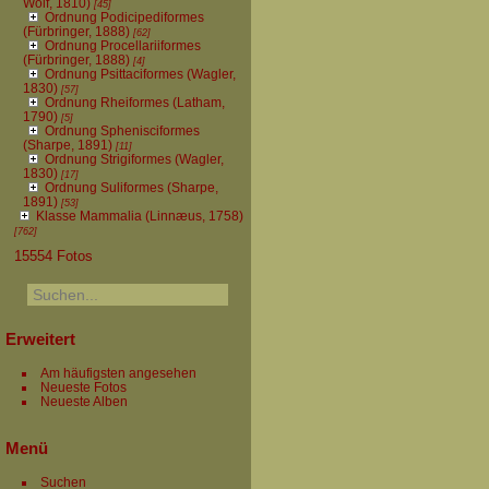
Wolf, 1810)
[45]
Ordnung Podicipediformes
(Fürbringer, 1888)
[62]
Ordnung Procellariiformes
(Fürbringer, 1888)
[4]
Ordnung Psittaciformes (Wagler,
1830)
[57]
Ordnung Rheiformes (Latham,
1790)
[5]
Ordnung Sphenisciformes
(Sharpe, 1891)
[11]
Ordnung Strigiformes (Wagler,
1830)
[17]
Ordnung Suliformes (Sharpe,
1891)
[53]
Klasse Mammalia (Linnæus, 1758)
[762]
15554 Fotos
Erweitert
Am häufigsten angesehen
Neueste Fotos
Neueste Alben
Menü
Suchen