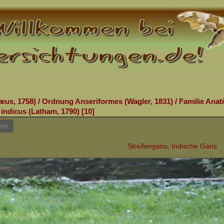
æus, 1758)
/
Ordnung Anseriformes (Wagler, 1831)
/
Familie Anat
indicus (Latham, 1790)
10
hen
Streifengans, Indische Gans