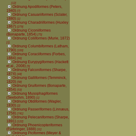
[12]
Ordnung Apodiformes (Peters,
1940)
[7]
Ordnung Casuariiformes (Sclater,
1880)
[1]
Ordnung Charadriiformes (Huxley
1867)
[279]
Ordnung Ciconiiformes
(Bonaparte, 1854)
[75]
Ordnung Coliiformes (Murie, 1872)
[1]
Ordnung Columbiformes (Latham,
1790)
[100]
Ordnung Coraciiformes (Forbes,
1884)
[66]
Ordnung Eurypygiformes (Hackett
et al., 2008)
[5]
Ordnung Falconiformes (Sharpe,
1874)
[44]
Ordnung Galliformes (Temminck,
1820)
[58]
Ordnung Gruiformes (Bonaparte,
1854)
[53]
Ordnung Musophagiformes
(Seebohm, 1890)
[1]
Ordnung Otidiformes (Wagler,
1830)
[2]
Ordnung Passeriformes (Linnæus,
1758)
[741]
Ordnung Pelecaniformes (Sharpe,
1891)
[122]
Ordnung Phoenicopteriformes
(Fürbringer, 1888)
[11]
Ordnung Piciformes (Meyer &