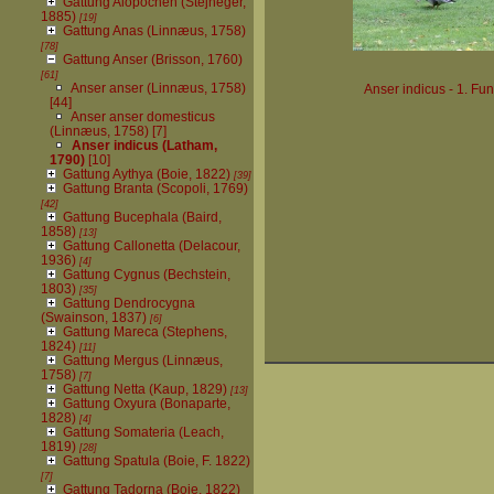
Gattung Alopochen (Stejneger,
1885)
[19]
Gattung Anas (Linnæus, 1758)
[78]
Gattung Anser (Brisson, 1760)
[61]
Anser anser (Linnæus, 1758)
Anser indicus - 1. Fu
[44]
Anser anser domesticus
(Linnæus, 1758)
[7]
Anser indicus (Latham,
1790)
[10]
Gattung Aythya (Boie, 1822)
[39]
Gattung Branta (Scopoli, 1769)
[42]
Gattung Bucephala (Baird,
1858)
[13]
Gattung Callonetta (Delacour,
1936)
[4]
Gattung Cygnus (Bechstein,
1803)
[35]
Gattung Dendrocygna
(Swainson, 1837)
[6]
Gattung Mareca (Stephens,
1824)
[11]
Gattung Mergus (Linnæus,
1758)
[7]
Gattung Netta (Kaup, 1829)
[13]
Gattung Oxyura (Bonaparte,
1828)
[4]
Gattung Somateria (Leach,
1819)
[28]
Gattung Spatula (Boie, F. 1822)
[7]
Gattung Tadorna (Boie, 1822)