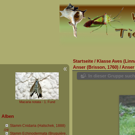
Startseite
/
Klasse Aves (Linn
Anser (Brisson, 1760)
/
Anser 
In dieser Gruppe suc
Macaria notata - 1. Fund
Alben
Stamm Cnidaria (Hatschek, 1888)
[24]
Stamm Echinodermata (Bruguière,