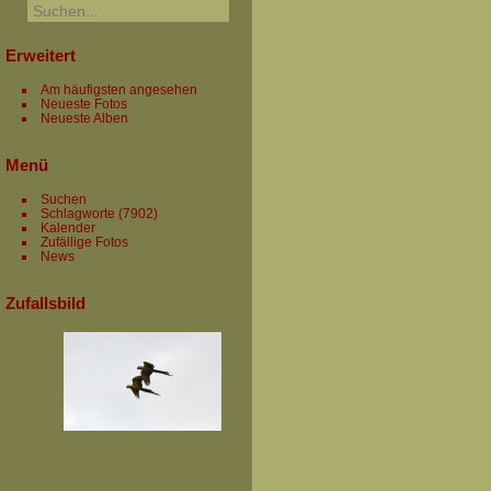
Erweitert
Am häufigsten angesehen
Neueste Fotos
Neueste Alben
Menü
Suchen
Schlagworte
(7902)
Kalender
Zufällige Fotos
News
Zufallsbild