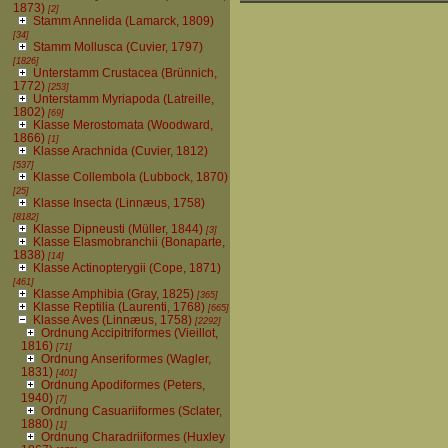
1873)
[2]
Stamm Annelida (Lamarck, 1809)
[34]
Stamm Mollusca (Cuvier, 1797)
[1826]
Unterstamm Crustacea (Brünnich,
1772)
[253]
Unterstamm Myriapoda (Latreille,
1802)
[69]
Klasse Merostomata (Woodward,
1866)
[1]
Klasse Arachnida (Cuvier, 1812)
[537]
Klasse Collembola (Lubbock, 1870)
[25]
Klasse Insecta (Linnæus, 1758)
[8182]
Klasse Dipneusti (Müller, 1844)
[3]
Klasse Elasmobranchii (Bonaparte,
1838)
[14]
Klasse Actinopterygii (Cope, 1871)
[461]
Klasse Amphibia (Gray, 1825)
[365]
Klasse Reptilia (Laurenti, 1768)
[665]
Klasse Aves (Linnæus, 1758)
[2292]
Ordnung Accipitriformes (Vieillot,
1816)
[71]
Ordnung Anseriformes (Wagler,
1831)
[401]
Ordnung Apodiformes (Peters,
1940)
[7]
Ordnung Casuariiformes (Sclater,
1880)
[1]
Ordnung Charadriiformes (Huxley