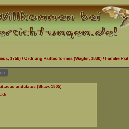
æus, 1758)
/
Ordnung Psittaciformes (Wagler, 1830)
/
Familie Psit
hen
ittacus undulatus (Shaw, 1805)
tich