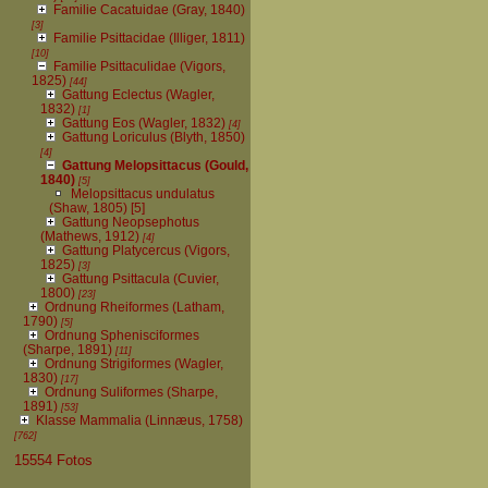
Familie Cacatuidae (Gray, 1840)
[3]
Familie Psittacidae (Illiger, 1811)
[10]
Familie Psittaculidae (Vigors,
1825)
[44]
Gattung Eclectus (Wagler,
1832)
[1]
Gattung Eos (Wagler, 1832)
[4]
Gattung Loriculus (Blyth, 1850)
[4]
Gattung Melopsittacus (Gould,
1840)
[5]
Melopsittacus undulatus
(Shaw, 1805)
[5]
Gattung Neopsephotus
(Mathews, 1912)
[4]
Gattung Platycercus (Vigors,
1825)
[3]
Gattung Psittacula (Cuvier,
1800)
[23]
Ordnung Rheiformes (Latham,
1790)
[5]
Ordnung Sphenisciformes
(Sharpe, 1891)
[11]
Ordnung Strigiformes (Wagler,
1830)
[17]
Ordnung Suliformes (Sharpe,
1891)
[53]
Klasse Mammalia (Linnæus, 1758)
[762]
15554 Fotos