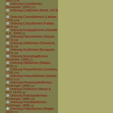
1867)
[279]
Ordnung Ciconiiformes
(Bonaparte, 1854)
[75]
Ordnung Coliiformes (Murie, 1872)
[1]
Ordnung Columbiformes (Latham,
1790)
[100]
Ordnung Coraciiformes (Forbes,
1884)
[66]
Ordnung Eurypygiformes (Hackett
et al., 2008)
[5]
Ordnung Falconiformes (Sharpe,
1874)
[44]
Ordnung Galliformes (Temminck,
1820)
[58]
Ordnung Gruiformes (Bonaparte,
1854)
[53]
Ordnung Musophagiformes
(Seebohm, 1890)
[1]
Ordnung Otidiformes (Wagler,
1830)
[2]
Ordnung Passeriformes (Linnæus,
1758)
[741]
Ordnung Pelecaniformes (Sharpe,
1891)
[122]
Ordnung Phoenicopteriformes
(Fürbringer, 1888)
[11]
Ordnung Piciformes (Meyer &
Wolf, 1810)
[45]
Ordnung Podicipediformes
(Fürbringer, 1888)
[62]
Ordnung Procellariiformes
(Fürbringer, 1888)
[4]
Ordnung Psittaciformes (Wagler,
1830)
[57]