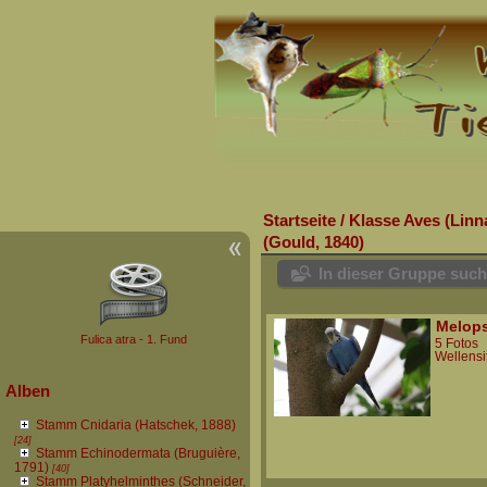
Startseite
/
Klasse Aves (Linn
(Gould, 1840)
In dieser Gruppe suc
Melops
Fulica atra - 1. Fund
5 Fotos
Wellensit
Alben
Stamm Cnidaria (Hatschek, 1888)
[24]
Stamm Echinodermata (Bruguière,
1791)
[40]
Stamm Platyhelminthes (Schneider,