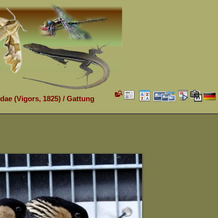
idae (Vigors, 1825)
/
Gattung