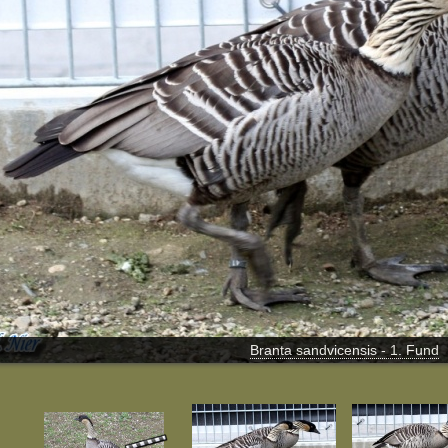
Branta sandvicensis - 1. Fund