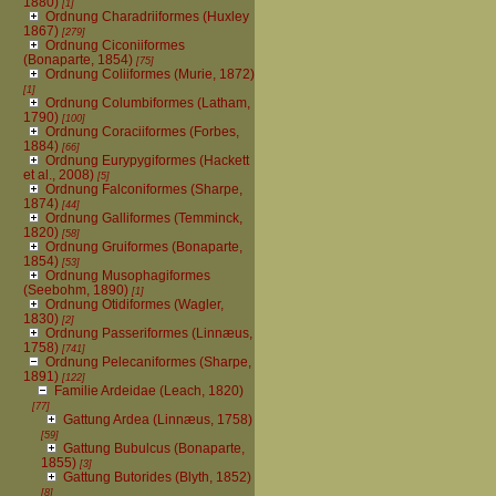
1880)
[1]
Ordnung Charadriiformes (Huxley
1867)
[279]
Ordnung Ciconiiformes
(Bonaparte, 1854)
[75]
Ordnung Coliiformes (Murie, 1872)
[1]
Ordnung Columbiformes (Latham,
1790)
[100]
Ordnung Coraciiformes (Forbes,
1884)
[66]
Ordnung Eurypygiformes (Hackett
et al., 2008)
[5]
Ordnung Falconiformes (Sharpe,
1874)
[44]
Ordnung Galliformes (Temminck,
1820)
[58]
Ordnung Gruiformes (Bonaparte,
1854)
[53]
Ordnung Musophagiformes
(Seebohm, 1890)
[1]
Ordnung Otidiformes (Wagler,
1830)
[2]
Ordnung Passeriformes (Linnæus,
1758)
[741]
Ordnung Pelecaniformes (Sharpe,
1891)
[122]
Familie Ardeidae (Leach, 1820)
[77]
Gattung Ardea (Linnæus, 1758)
[59]
Gattung Bubulcus (Bonaparte,
1855)
[3]
Gattung Butorides (Blyth, 1852)
[8]