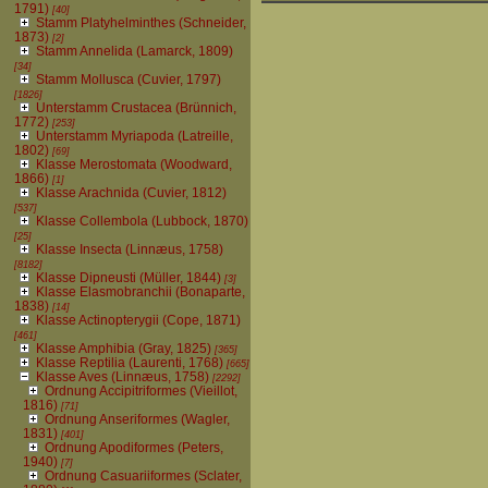
1791)
[40]
Stamm Platyhelminthes (Schneider,
1873)
[2]
Stamm Annelida (Lamarck, 1809)
[34]
Stamm Mollusca (Cuvier, 1797)
[1826]
Unterstamm Crustacea (Brünnich,
1772)
[253]
Unterstamm Myriapoda (Latreille,
1802)
[69]
Klasse Merostomata (Woodward,
1866)
[1]
Klasse Arachnida (Cuvier, 1812)
[537]
Klasse Collembola (Lubbock, 1870)
[25]
Klasse Insecta (Linnæus, 1758)
[8182]
Klasse Dipneusti (Müller, 1844)
[3]
Klasse Elasmobranchii (Bonaparte,
1838)
[14]
Klasse Actinopterygii (Cope, 1871)
[461]
Klasse Amphibia (Gray, 1825)
[365]
Klasse Reptilia (Laurenti, 1768)
[665]
Klasse Aves (Linnæus, 1758)
[2292]
Ordnung Accipitriformes (Vieillot,
1816)
[71]
Ordnung Anseriformes (Wagler,
1831)
[401]
Ordnung Apodiformes (Peters,
1940)
[7]
Ordnung Casuariiformes (Sclater,