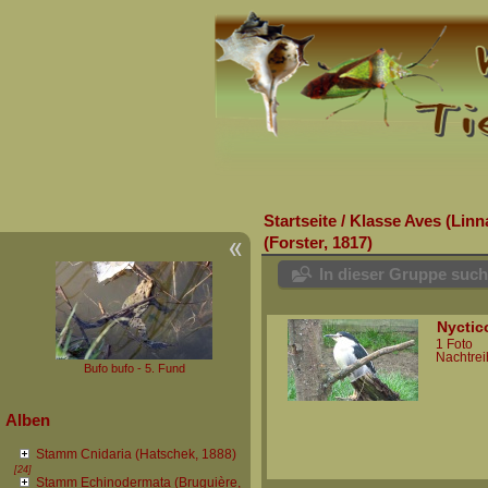
Startseite
/
Klasse Aves (Linn
(Forster, 1817)
In dieser Gruppe suc
Nyctic
1 Foto
Nachtrei
Bufo bufo - 5. Fund
Alben
Stamm Cnidaria (Hatschek, 1888)
[24]
Stamm Echinodermata (Bruguière,