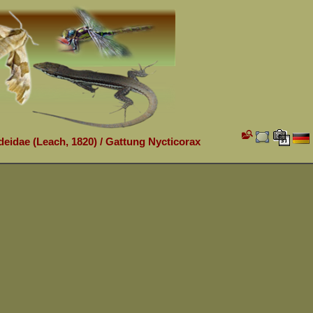
deidae (Leach, 1820)
/
Gattung Nycticorax