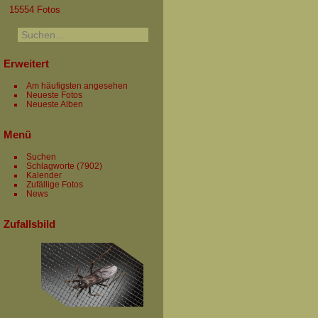
15554 Fotos
Erweitert
Am häufigsten angesehen
Neueste Fotos
Neueste Alben
Menü
Suchen
Schlagworte
(7902)
Kalender
Zufällige Fotos
News
Zufallsbild