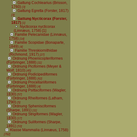
Gattung Cochlearius (Brisson,
1760)
[3]
Gattung Egretta (Forster, 1817)
[3]
Gattung Nycticorax (Forster,
1817)
[1]
Nycticorax nycticorax
(Linnæus, 1758)
[1]
Familie Pelecanidae (Linnæus,
1758)
[14]
Familie Scopidae (Bonaparte,
1849)
[4]
Familie Threskiornithidae
(Richmond, 1917)
[27]
Ordnung Phoenicopteriformes
(Fürbringer, 1888)
[11]
Ordnung Piciformes (Meyer &
Wolf, 1810)
[45]
Ordnung Podicipediformes
(Fürbringer, 1888)
[62]
Ordnung Procellariiformes
(Fürbringer, 1888)
[4]
Ordnung Psittaciformes (Wagler,
1830)
[57]
Ordnung Rheiformes (Latham,
1790)
[5]
Ordnung Sphenisciformes
(Sharpe, 1891)
[11]
Ordnung Strigiformes (Wagler,
1830)
[17]
Ordnung Suliformes (Sharpe,
1891)
[53]
Klasse Mammalia (Linnæus, 1758)
[762]