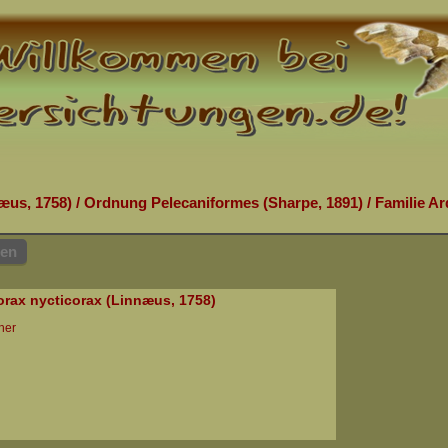
æus, 1758)
/
Ordnung Pelecaniformes (Sharpe, 1891)
/
Familie Ar
hen
orax nycticorax (Linnæus, 1758)
her