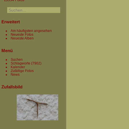
Erweitert
Am häufigsten angesehen
Neueste Fotos
Neueste Alben
Menü
Suchen
Schlagworte
(7902)
Kalender
Zufällige Fotos
News
Zufallsbild