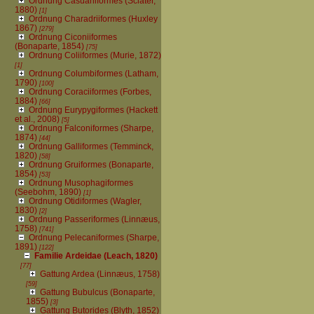
Ordnung Casuariiformes (Sclater,
1880)
[1]
Ordnung Charadriiformes (Huxley
1867)
[279]
Ordnung Ciconiiformes
(Bonaparte, 1854)
[75]
Ordnung Coliiformes (Murie, 1872)
[1]
Ordnung Columbiformes (Latham,
1790)
[100]
Ordnung Coraciiformes (Forbes,
1884)
[66]
Ordnung Eurypygiformes (Hackett
et al., 2008)
[5]
Ordnung Falconiformes (Sharpe,
1874)
[44]
Ordnung Galliformes (Temminck,
1820)
[58]
Ordnung Gruiformes (Bonaparte,
1854)
[53]
Ordnung Musophagiformes
(Seebohm, 1890)
[1]
Ordnung Otidiformes (Wagler,
1830)
[2]
Ordnung Passeriformes (Linnæus,
1758)
[741]
Ordnung Pelecaniformes (Sharpe,
1891)
[122]
Familie Ardeidae (Leach, 1820)
[77]
Gattung Ardea (Linnæus, 1758)
[59]
Gattung Bubulcus (Bonaparte,
1855)
[3]
Gattung Butorides (Blyth, 1852)