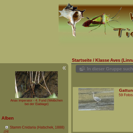
Startseite
/
Klasse Aves (Linn
In dieser Gruppe suc
Gattun
59 Fotos
Anax imperator - 4. Fund (Weibchen
bei der Eiablage)
Alben
Stamm Cnidaria (Hatschek, 1888)
[24]