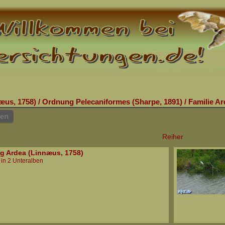
æus, 1758)
/
Ordnung Pelecaniformes (Sharpe, 1891)
/
Familie Ar
hen
Reiher
g Ardea (Linnæus, 1758)
 in 2 Unteralben