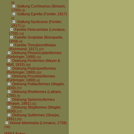
[8]
Gattung Cochlearius (Brisson,
1760)
[3]
Gattung Egretta (Forster, 1817)
[3]
Gattung Nycticorax (Forster,
1817)
[1]
Familie Pelecanidae (Linnæus,
1758)
[14]
Familie Scopidae (Bonaparte,
1849)
[4]
Familie Threskiornithidae
(Richmond, 1917)
[27]
Ordnung Phoenicopteriformes
(Fürbringer, 1888)
[11]
Ordnung Piciformes (Meyer &
Wolf, 1810)
[45]
Ordnung Podicipediformes
(Fürbringer, 1888)
[62]
Ordnung Procellariiformes
(Fürbringer, 1888)
[4]
Ordnung Psittaciformes (Wagler,
1830)
[57]
Ordnung Rheiformes (Latham,
1790)
[5]
Ordnung Sphenisciformes
(Sharpe, 1891)
[11]
Ordnung Strigiformes (Wagler,
1830)
[17]
Ordnung Suliformes (Sharpe,
1891)
[53]
Klasse Mammalia (Linnæus, 1758)
[762]
15554 Fotos