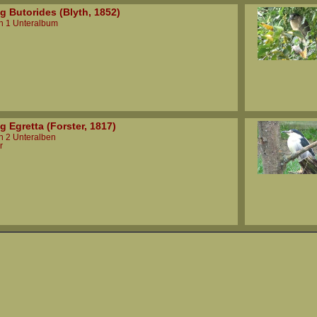
g Butorides (Blyth, 1852)
in 1 Unteralbum
g Egretta (Forster, 1817)
in 2 Unteralben
r