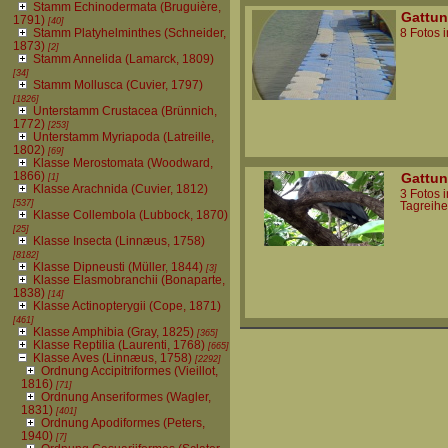
Stamm Echinodermata (Bruguière,
Gattun
1791)
[40]
Stamm Platyhelminthes (Schneider,
8 Fotos 
1873)
[2]
Stamm Annelida (Lamarck, 1809)
[34]
Stamm Mollusca (Cuvier, 1797)
[1826]
Unterstamm Crustacea (Brünnich,
1772)
[253]
Unterstamm Myriapoda (Latreille,
1802)
[69]
Klasse Merostomata (Woodward,
1866)
Gattun
[1]
Klasse Arachnida (Cuvier, 1812)
3 Fotos 
[537]
Tagreihe
Klasse Collembola (Lubbock, 1870)
[25]
Klasse Insecta (Linnæus, 1758)
[8182]
Klasse Dipneusti (Müller, 1844)
[3]
Klasse Elasmobranchii (Bonaparte,
1838)
[14]
Klasse Actinopterygii (Cope, 1871)
[461]
Klasse Amphibia (Gray, 1825)
[365]
Klasse Reptilia (Laurenti, 1768)
[665]
Klasse Aves (Linnæus, 1758)
[2292]
Ordnung Accipitriformes (Vieillot,
1816)
[71]
Ordnung Anseriformes (Wagler,
1831)
[401]
Ordnung Apodiformes (Peters,
1940)
[7]