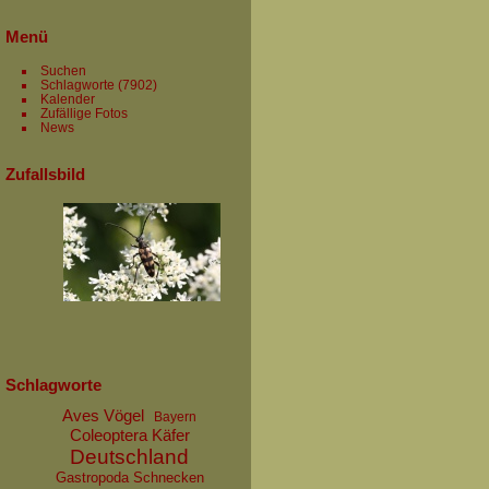
Menü
Suchen
Schlagworte
(7902)
Kalender
Zufällige Fotos
News
Zufallsbild
Schlagworte
Aves Vögel
Bayern
Coleoptera Käfer
Deutschland
Gastropoda Schnecken