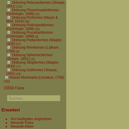
Ordnung Pelecaniformes (Sharpe,
1891)
[122]
Ordnung Phoenicopteriformes
(Fürbringer, 1888)
[11]
Ordnung Piciformes (Meyer &
Wolf, 1810)
[45]
Ordnung Podicipediformes
(Fürbringer, 1888)
[62]
Ordnung Procellariiformes
(Fürbringer, 1888)
[4]
Ordnung Psittaciformes (Wagler,
1830)
[57]
Ordnung Rheiformes (Latham,
1790)
[5]
Ordnung Sphenisciformes
(Sharpe, 1891)
[11]
Ordnung Strigiformes (Wagler,
1830)
[17]
Ordnung Suliformes (Sharpe,
1891)
[53]
Klasse Mammalia (Linnæus, 1758)
[762]
15554 Fotos
Erweitert
Am häufigsten angesehen
Neueste Fotos
Neueste Alben