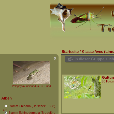
Startseite
/
Klasse Aves (Linn
In dieser Gruppe suc
Gattun
30 Fotos
Pelophylax ridibundus - 6. Fund
Alben
Stamm Cnidaria (Hatschek, 1888)
[24]
Stamm Echinodermata (Bruguière,