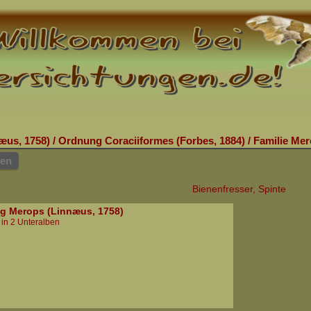
æus, 1758)
/
Ordnung Coraciiformes (Forbes, 1884)
/
Familie Mer
hen
Bienenfresser, Spinte
g Merops (Linnæus, 1758)
 in 2 Unteralben