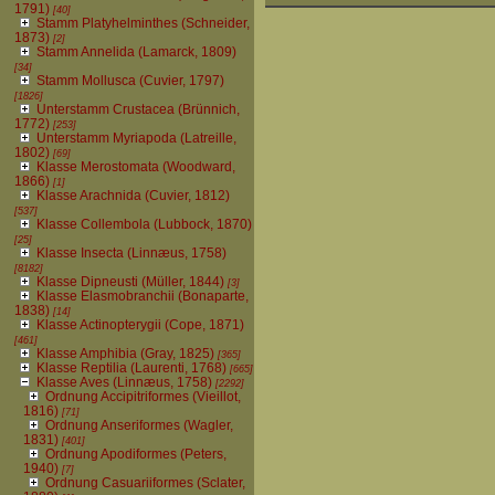
1791)
[40]
Stamm Platyhelminthes (Schneider,
1873)
[2]
Stamm Annelida (Lamarck, 1809)
[34]
Stamm Mollusca (Cuvier, 1797)
[1826]
Unterstamm Crustacea (Brünnich,
1772)
[253]
Unterstamm Myriapoda (Latreille,
1802)
[69]
Klasse Merostomata (Woodward,
1866)
[1]
Klasse Arachnida (Cuvier, 1812)
[537]
Klasse Collembola (Lubbock, 1870)
[25]
Klasse Insecta (Linnæus, 1758)
[8182]
Klasse Dipneusti (Müller, 1844)
[3]
Klasse Elasmobranchii (Bonaparte,
1838)
[14]
Klasse Actinopterygii (Cope, 1871)
[461]
Klasse Amphibia (Gray, 1825)
[365]
Klasse Reptilia (Laurenti, 1768)
[665]
Klasse Aves (Linnæus, 1758)
[2292]
Ordnung Accipitriformes (Vieillot,
1816)
[71]
Ordnung Anseriformes (Wagler,
1831)
[401]
Ordnung Apodiformes (Peters,
1940)
[7]
Ordnung Casuariiformes (Sclater,