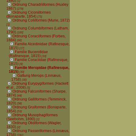
1880)
[1]
Ordnung Charadriiformes (Huxley
1867)
[279]
Ordnung Ciconiiformes
(Bonaparte, 1854)
[75]
Ordnung Coliiformes (Murie, 1872)
[1]
Ordnung Columbiformes (Latham,
1790)
[100]
Ordnung Coraciiformes (Forbes,
1884)
[66]
Familie Alcedinidae (Rafinesque,
1815)
[17]
Familie Bucerotidae
(Rafinesque, 1815)
[10]
Familie Coraciidae (Rafinesque,
1815)
[9]
Familie Meropidae (Rafinesque,
1815)
[30]
Gattung Merops (Linnæus,
1758)
[30]
Ordnung Eurypygiformes (Hackett
et al., 2008)
[5]
Ordnung Falconiformes (Sharpe,
1874)
[44]
Ordnung Galliformes (Temminck,
1820)
[58]
Ordnung Gruiformes (Bonaparte,
1854)
[53]
Ordnung Musophagiformes
(Seebohm, 1890)
[1]
Ordnung Otidiformes (Wagler,
1830)
[2]
Ordnung Passeriformes (Linnæus,
1758)
[741]