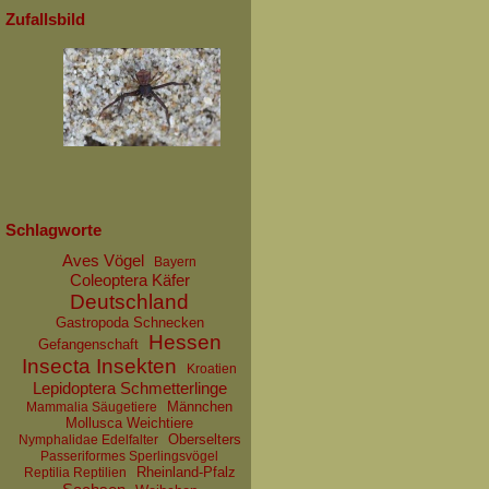
Zufallsbild
Schlagworte
Aves Vögel
Bayern
Coleoptera Käfer
Deutschland
Gastropoda Schnecken
Hessen
Gefangenschaft
Insecta Insekten
Kroatien
Lepidoptera Schmetterlinge
Männchen
Mammalia Säugetiere
Mollusca Weichtiere
Oberselters
Nymphalidae Edelfalter
Passeriformes Sperlingsvögel
Rheinland-Pfalz
Reptilia Reptilien