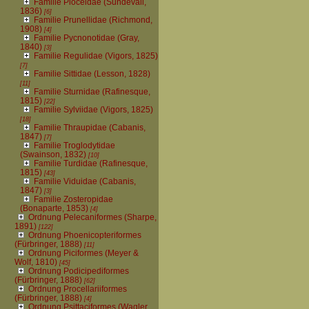
Familie Ploceidae (Sundevall,
1836)
[6]
Familie Prunellidae (Richmond,
1908)
[4]
Familie Pycnonotidae (Gray,
1840)
[3]
Familie Regulidae (Vigors, 1825)
[7]
Familie Sittidae (Lesson, 1828)
[11]
Familie Sturnidae (Rafinesque,
1815)
[22]
Familie Sylviidae (Vigors, 1825)
[18]
Familie Thraupidae (Cabanis,
1847)
[7]
Familie Troglodytidae
(Swainson, 1832)
[10]
Familie Turdidae (Rafinesque,
1815)
[43]
Familie Viduidae (Cabanis,
1847)
[3]
Familie Zosteropidae
(Bonaparte, 1853)
[4]
Ordnung Pelecaniformes (Sharpe,
1891)
[122]
Ordnung Phoenicopteriformes
(Fürbringer, 1888)
[11]
Ordnung Piciformes (Meyer &
Wolf, 1810)
[45]
Ordnung Podicipediformes
(Fürbringer, 1888)
[62]
Ordnung Procellariiformes
(Fürbringer, 1888)
[4]
Ordnung Psittaciformes (Wagler,