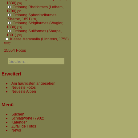
1830)
[57]
Ordnung Rheiformes (Latham,
1790)
[5]
Ordnung Sphenisciformes
(Sharpe, 1891)
[11]
Ordnung Strigiformes (Wagler,
1830)
[17]
Ordnung Suliformes (Sharpe,
1891)
[53]
Klasse Mammalia (Linnæus, 1758)
[762]
15554 Fotos
Erweitert
Am häufigsten angesehen
Neueste Fotos
Neueste Alben
Menü
Suchen
Schlagworte
(7902)
Kalender
Zufällige Fotos
News