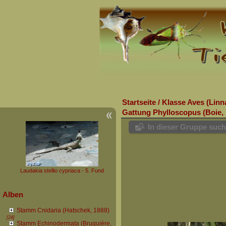
Startseite
/
Klasse Aves (Linn
Gattung Phylloscopus (Boie, 
In dieser Gruppe suc
Laudakia stellio cypriaca - 5. Fund
Alben
Stamm Cnidaria (Hatschek, 1888)
[24]
Stamm Echinodermata (Bruguière,