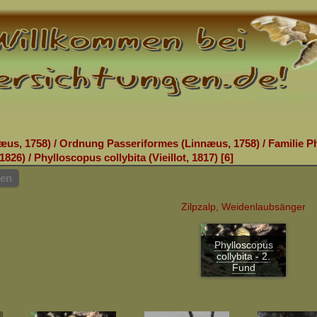
æus, 1758)
/
Ordnung Passeriformes (Linnæus, 1758)
/
Familie P
1826)
/
Phylloscopus collybita (Vieillot, 1817)
6
hen
Zilpzalp, Weidenlaubsänger
Phylloscopus
collybita - 2.
Fund