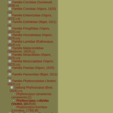
Familie Cinclidae (Sundevall,
1836)
[6]
Familie Corvidae (Vigors, 1825)
[119]
Familie Emberizidae (Vigors,
1831)
[28]
Familie Estrildidae (Illiger, 1811)
[30]
Familie Fringillidae (Vigors,
1825)
[92]
Familie Hirundinidae (Vigors,
1825)
[54]
Familie Laniidae (Rafinesque,
1815)
[15]
Familie Malaconotidae
(Swainson, 1824)
[3]
Familie Motacillidae (Vigors,
1825)
[43]
Familie Muscicapidae (Vigors,
1825)
[42]
Familie Paridae (Vigors, 1825)
[59]
Familie Passeridae (Illiger, 1811)
[51]
Familie Phylloscopidae (Jerdon,
1863)
[13]
Gattung Phylloscopus (Boie,
1826)
[13]
Phylloscopus canariensis
canariensis
[1]
Phylloscopus collybita
(Vieillot, 1817)
[6]
Phylloscopus trochilus
(Linnæus, 1758)
[6]