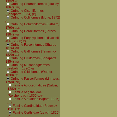
1880)
[1]
Ordnung Charadriiformes (Huxley
1867)
[279]
Ordnung Ciconiiformes
(Bonaparte, 1854)
[75]
Ordnung Coliiformes (Murie, 1872)
[1]
Ordnung Columbiformes (Latham,
1790)
[100]
Ordnung Coraciiformes (Forbes,
1884)
[66]
Ordnung Eurypygiformes (Hackett
et al., 2008)
[5]
Ordnung Falconiformes (Sharpe,
1874)
[44]
Ordnung Galliformes (Temminck,
1820)
[58]
Ordnung Gruiformes (Bonaparte,
1854)
[53]
Ordnung Musophagiformes
(Seebohm, 1890)
[1]
Ordnung Otidiformes (Wagler,
1830)
[2]
Ordnung Passeriformes (Linnæus,
1758)
[741]
Familie Acrocephalidae (Salvin,
1882)
[7]
Familie Aegithalidae
(Reichenbach, 1850)
[24]
Familie Alaudidae (Vigors, 1825)
[10]
Familie Cardinalidae (Ridgway,
1901)
[5]
Familie Certhiidae (Leach, 1820)
[2]