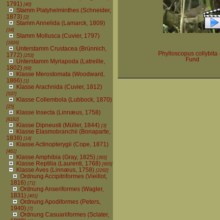
1791)
[40]
Stamm Platyhelminthes (Schneider,
1873)
[2]
Stamm Annelida (Lamarck, 1809)
[34]
Stamm Mollusca (Cuvier, 1797)
[1826]
Unterstamm Crustacea (Brünnich,
Phylloscopus collybita -
1772)
[253]
Fund
Unterstamm Myriapoda (Latreille,
1802)
[69]
Klasse Merostomata (Woodward,
1866)
[1]
Klasse Arachnida (Cuvier, 1812)
[537]
Klasse Collembola (Lubbock, 1870)
[25]
Klasse Insecta (Linnæus, 1758)
[8182]
Klasse Dipneusti (Müller, 1844)
[3]
Klasse Elasmobranchii (Bonaparte,
1838)
[14]
Klasse Actinopterygii (Cope, 1871)
[461]
Klasse Amphibia (Gray, 1825)
[365]
Klasse Reptilia (Laurenti, 1768)
[665]
Klasse Aves (Linnæus, 1758)
[2292]
Ordnung Accipitriformes (Vieillot,
1816)
[71]
Ordnung Anseriformes (Wagler,
1831)
[401]
Ordnung Apodiformes (Peters,
1940)
[7]
Ordnung Casuariiformes (Sclater,