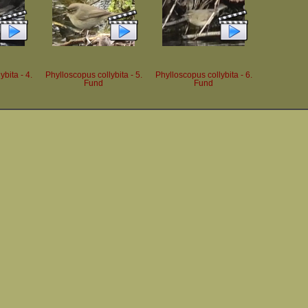
bita - 4.
Phylloscopus collybita - 5.
Phylloscopus collybita - 6.
Fund
Fund