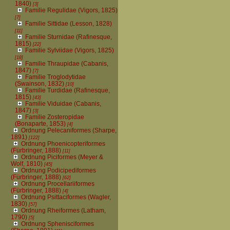
1840)
[3]
Familie Regulidae (Vigors, 1825)
[7]
Familie Sittidae (Lesson, 1828)
[11]
Familie Sturnidae (Rafinesque,
1815)
[22]
Familie Sylviidae (Vigors, 1825)
[18]
Familie Thraupidae (Cabanis,
1847)
[7]
Familie Troglodytidae
(Swainson, 1832)
[10]
Familie Turdidae (Rafinesque,
1815)
[43]
Familie Viduidae (Cabanis,
1847)
[3]
Familie Zosteropidae
(Bonaparte, 1853)
[4]
Ordnung Pelecaniformes (Sharpe,
1891)
[122]
Ordnung Phoenicopteriformes
(Fürbringer, 1888)
[11]
Ordnung Piciformes (Meyer &
Wolf, 1810)
[45]
Ordnung Podicipediformes
(Fürbringer, 1888)
[62]
Ordnung Procellariiformes
(Fürbringer, 1888)
[4]
Ordnung Psittaciformes (Wagler,
1830)
[57]
Ordnung Rheiformes (Latham,
1790)
[5]
Ordnung Sphenisciformes