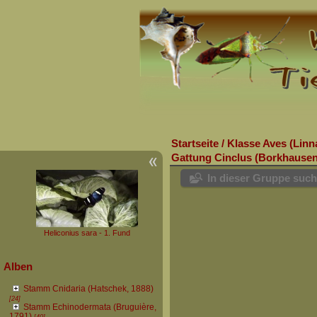
Startseite
/
Klasse Aves (Linn
Gattung Cinclus (Borkhausen
In dieser Gruppe suc
Heliconius sara - 1. Fund
Alben
Stamm Cnidaria (Hatschek, 1888)
[24]
Stamm Echinodermata (Bruguière,
1791)
[40]