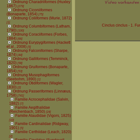
Ordnung Charadriiformes (Huxley
1867)
[279]
Ordnung Ciconiiformes
(Bonaparte, 1854)
[75]
Ordnung Coliiformes (Murie, 1872)
[1]
Cinclus cinclus - 1. Fu
Ordnung Columbiformes (Latham,
1790)
[100]
Ordnung Coraciiformes (Forbes,
1884)
[66]
Ordnung Eurypygiformes (Hackett
et al., 2008)
[5]
Ordnung Falconiformes (Sharpe,
1874)
[44]
Ordnung Galliformes (Temminck,
1820)
[58]
Ordnung Gruiformes (Bonaparte,
1854)
[53]
Ordnung Musophagiformes
(Seebohm, 1890)
[1]
Ordnung Otidiformes (Wagler,
1830)
[2]
Ordnung Passeriformes (Linnæus,
1758)
[741]
Familie Acrocephalidae (Salvin,
1882)
[7]
Familie Aegithalidae
(Reichenbach, 1850)
[24]
Familie Alaudidae (Vigors, 1825)
[10]
Familie Cardinalidae (Ridgway,
1901)
[5]
Familie Certhiidae (Leach, 1820)
[2]
Familie Cinclidae (Sundevall,