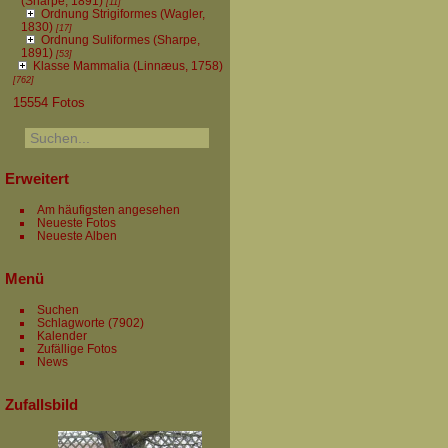
(Sharpe, 1891)
[11]
Ordnung Strigiformes (Wagler,
1830)
[17]
Ordnung Suliformes (Sharpe,
1891)
[53]
Klasse Mammalia (Linnæus, 1758)
[762]
15554 Fotos
Erweitert
Am häufigsten angesehen
Neueste Fotos
Neueste Alben
Menü
Suchen
Schlagworte
(7902)
Kalender
Zufällige Fotos
News
Zufallsbild