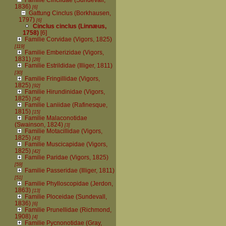
1836)
[6]
Gattung Cinclus (Borkhausen,
1797)
[6]
Cinclus cinclus (Linnæus,
1758)
[6]
Familie Corvidae (Vigors, 1825)
[119]
Familie Emberizidae (Vigors,
1831)
[28]
Familie Estrildidae (Illiger, 1811)
[30]
Familie Fringillidae (Vigors,
1825)
[92]
Familie Hirundinidae (Vigors,
1825)
[54]
Familie Laniidae (Rafinesque,
1815)
[15]
Familie Malaconotidae
(Swainson, 1824)
[3]
Familie Motacillidae (Vigors,
1825)
[43]
Familie Muscicapidae (Vigors,
1825)
[42]
Familie Paridae (Vigors, 1825)
[59]
Familie Passeridae (Illiger, 1811)
[51]
Familie Phylloscopidae (Jerdon,
1863)
[13]
Familie Ploceidae (Sundevall,
1836)
[6]
Familie Prunellidae (Richmond,
1908)
[4]
Familie Pycnonotidae (Gray,