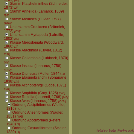
Stamm Platyhelminthes (Schneider,
1873)
[2]
Stamm Annelida (Lamarck, 1809)
[34]
Stamm Mollusca (Cuvier, 1797)
[1826]
Unterstamm Crustacea (Brünnich,
1772)
[253]
Unterstamm Myriapoda (Latreille,
1802)
[69]
Klasse Merostomata (Woodward,
1866)
[1]
Klasse Arachnida (Cuvier, 1812)
[537]
Klasse Collembola (Lubbock, 1870)
[25]
Klasse Insecta (Linnæus, 1758)
[8182]
Klasse Dipneusti (Müller, 1844)
[3]
Klasse Elasmobranchii (Bonaparte,
1838)
[14]
Klasse Actinopterygii (Cope, 1871)
[461]
Klasse Amphibia (Gray, 1825)
[365]
Klasse Reptilia (Laurenti, 1768)
[665]
Klasse Aves (Linnæus, 1758)
[2292]
Ordnung Accipitriformes (Vieillot,
1816)
[71]
Ordnung Anseriformes (Wagler,
1831)
[401]
Ordnung Apodiformes (Peters,
1940)
[7]
Ordnung Casuariiformes (Sclater,
1880)
[1]