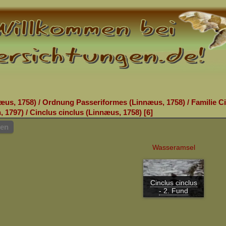
æus, 1758)
/
Ordnung Passeriformes (Linnæus, 1758)
/
Familie C
, 1797)
/
Cinclus cinclus (Linnæus, 1758)
6
hen
Wasseramsel
Cinclus cinclus
- 2. Fund