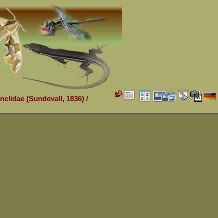
inclidae (Sundevall, 1836)
/