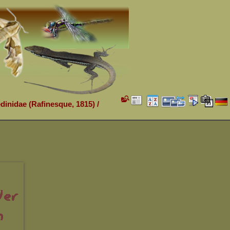
edinidae (Rafinesque, 1815)
/