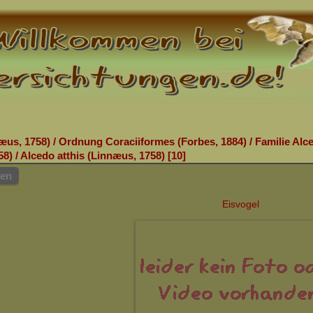
æus, 1758)
/
Ordnung Coraciiformes (Forbes, 1884)
/
Familie Alc
58)
/
Alcedo atthis (Linnæus, 1758)
10
hen
Eisvogel