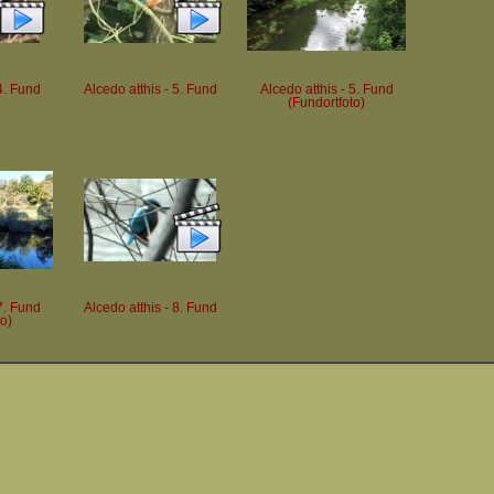
4. Fund
Alcedo atthis - 5. Fund
Alcedo atthis - 5. Fund
(Fundortfoto)
7. Fund
Alcedo atthis - 8. Fund
to)