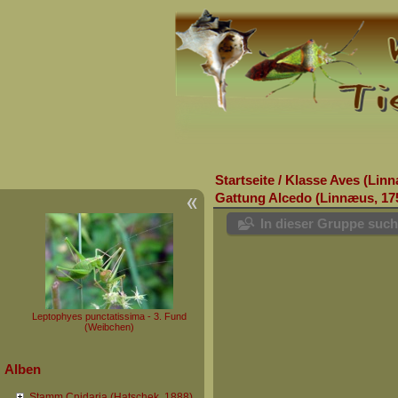
Startseite
/
Klasse Aves (Linn
Gattung Alcedo (Linnæus, 17
In dieser Gruppe suc
Leptophyes punctatissima - 3. Fund
(Weibchen)
Alben
Stamm Cnidaria (Hatschek, 1888)