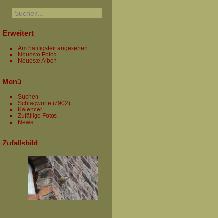
Erweitert
Am häufigsten angesehen
Neueste Fotos
Neueste Alben
Menü
Suchen
Schlagworte
(7902)
Kalender
Zufällige Fotos
News
Zufallsbild