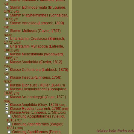
[24]
Stamm Echinodermata (Bruguière,
1791)
[40]
Stamm Platyhelminthes (Schneider,
1873)
[2]
Stamm Annelida (Lamarck, 1809)
[34]
Stamm Mollusca (Cuvier, 1797)
[1826]
Unterstamm Crustacea (Brünnich,
1772)
[253]
Unterstamm Myriapoda (Latreille,
1802)
[69]
Klasse Merostomata (Woodward,
1866)
[1]
Klasse Arachnida (Cuvier, 1812)
[537]
Klasse Collembola (Lubbock, 1870)
[25]
Klasse Insecta (Linnæus, 1758)
[8182]
Klasse Dipneusti (Müller, 1844)
[3]
Klasse Elasmobranchii (Bonaparte,
1838)
[14]
Klasse Actinopterygii (Cope, 1871)
[461]
Klasse Amphibia (Gray, 1825)
[365]
Klasse Reptilia (Laurenti, 1768)
[665]
Klasse Aves (Linnæus, 1758)
[2292]
Ordnung Accipitriformes (Vieillot,
1816)
[71]
Ordnung Anseriformes (Wagler,
1831)
[401]
Ordnung Apodiformes (Peters,