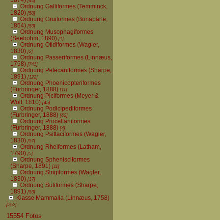
[44]
Ordnung Galliformes (Temminck,
1820)
[58]
Ordnung Gruiformes (Bonaparte,
1854)
[53]
Ordnung Musophagiformes
(Seebohm, 1890)
[1]
Ordnung Otidiformes (Wagler,
1830)
[2]
Ordnung Passeriformes (Linnæus,
1758)
[741]
Ordnung Pelecaniformes (Sharpe,
1891)
[122]
Ordnung Phoenicopteriformes
(Fürbringer, 1888)
[11]
Ordnung Piciformes (Meyer &
Wolf, 1810)
[45]
Ordnung Podicipediformes
(Fürbringer, 1888)
[62]
Ordnung Procellariiformes
(Fürbringer, 1888)
[4]
Ordnung Psittaciformes (Wagler,
1830)
[57]
Ordnung Rheiformes (Latham,
1790)
[5]
Ordnung Sphenisciformes
(Sharpe, 1891)
[11]
Ordnung Strigiformes (Wagler,
1830)
[17]
Ordnung Suliformes (Sharpe,
1891)
[53]
Klasse Mammalia (Linnæus, 1758)
[762]
15554 Fotos