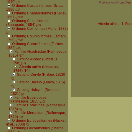
1940)
[7]
Ordnung Casuariiformes (Sclater,
1880)
[1]
Ordnung Charadriiformes (Huxley
1867)
[279]
Ordnung Ciconiiformes
Alcedo atthis - 1. Fun
(Bonaparte, 1854)
[75]
Ordnung Coliiformes (Murie, 1872)
[1]
Ordnung Columbiformes (Latham,
1790)
[100]
Ordnung Coraciiformes (Forbes,
1884)
[66]
Familie Alcedinidae (Rafinesque,
1815)
[17]
Gattung Alcedo (Linnæus,
1758)
[10]
Alcedo atthis (Linnæus,
1758)
[10]
Gattung Ceryle (F. Boie, 1828)
[2]
Gattung Dacelo (Leach, 1815)
[3]
Gattung Halcyon (Swainson,
1821)
[2]
Familie Bucerotidae
(Rafinesque, 1815)
[10]
Familie Coraciidae (Rafinesque,
1815)
[9]
Familie Meropidae (Rafinesque,
1815)
[30]
Ordnung Eurypygiformes (Hackett
et al., 2008)
[5]
Ordnung Falconiformes (Sharpe,
1874)