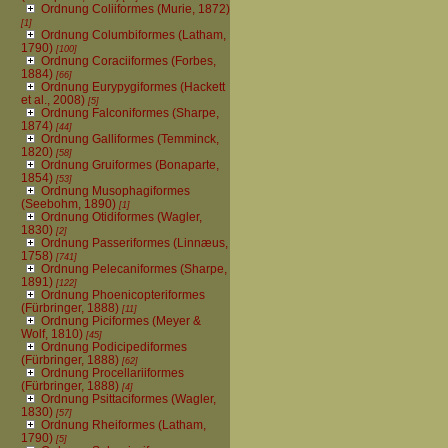
Ordnung Coliiformes (Murie, 1872)
[1]
Ordnung Columbiformes (Latham,
1790)
[100]
Ordnung Coraciiformes (Forbes,
1884)
[66]
Ordnung Eurypygiformes (Hackett
et al., 2008)
[5]
Ordnung Falconiformes (Sharpe,
1874)
[44]
Ordnung Galliformes (Temminck,
1820)
[58]
Ordnung Gruiformes (Bonaparte,
1854)
[53]
Ordnung Musophagiformes
(Seebohm, 1890)
[1]
Ordnung Otidiformes (Wagler,
1830)
[2]
Ordnung Passeriformes (Linnæus,
1758)
[741]
Ordnung Pelecaniformes (Sharpe,
1891)
[122]
Ordnung Phoenicopteriformes
(Fürbringer, 1888)
[11]
Ordnung Piciformes (Meyer &
Wolf, 1810)
[45]
Ordnung Podicipediformes
(Fürbringer, 1888)
[62]
Ordnung Procellariiformes
(Fürbringer, 1888)
[4]
Ordnung Psittaciformes (Wagler,
1830)
[57]
Ordnung Rheiformes (Latham,
1790)
[5]