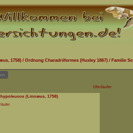
æus, 1758)
/
Ordnung Charadriiformes (Huxley 1867)
/
Familie Sc
hen
Uferläufer
s hypoleucos (Linnæus, 1758)
rläufer