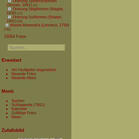
Ordnung Sphenisciformes
(Sharpe, 1891)
[11]
Ordnung Strigiformes (Wagler,
1830)
[17]
Ordnung Suliformes (Sharpe,
1891)
[53]
Klasse Mammalia (Linnæus, 1758)
[762]
15554 Fotos
Erweitert
Am häufigsten angesehen
Neueste Fotos
Neueste Alben
Menü
Suchen
Schlagworte
(7902)
Kalender
Zufällige Fotos
News
Zufallsbild