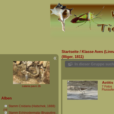
Startseite
/
Klasse Aves (Linn
(Illiger, 1811)
In dieser Gruppe suc
Actiti
salaria pavo 2b
7 Fotos
Flussufe
Alben
Stamm Cnidaria (Hatschek, 1888)
[24]
Stamm Echinodermata (Bruguière,