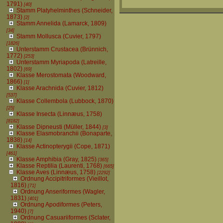
1791)
[40]
Stamm Platyhelminthes (Schneider,
1873)
[2]
Stamm Annelida (Lamarck, 1809)
[34]
Stamm Mollusca (Cuvier, 1797)
[1826]
Unterstamm Crustacea (Brünnich,
1772)
[253]
Unterstamm Myriapoda (Latreille,
1802)
[69]
Klasse Merostomata (Woodward,
1866)
[1]
Klasse Arachnida (Cuvier, 1812)
[537]
Klasse Collembola (Lubbock, 1870)
[25]
Klasse Insecta (Linnæus, 1758)
[8182]
Klasse Dipneusti (Müller, 1844)
[3]
Klasse Elasmobranchii (Bonaparte,
1838)
[14]
Klasse Actinopterygii (Cope, 1871)
[461]
Klasse Amphibia (Gray, 1825)
[365]
Klasse Reptilia (Laurenti, 1768)
[665]
Klasse Aves (Linnæus, 1758)
[2292]
Ordnung Accipitriformes (Vieillot,
1816)
[71]
Ordnung Anseriformes (Wagler,
1831)
[401]
Ordnung Apodiformes (Peters,
1940)
[7]
Ordnung Casuariiformes (Sclater,