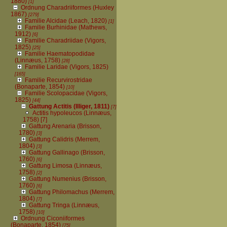
1880)
[1]
Ordnung Charadriiformes (Huxley
1867)
[279]
Familie Alcidae (Leach, 1820)
[1]
Familie Burhinidae (Mathews,
1912)
[6]
Familie Charadriidae (Vigors,
1825)
[25]
Familie Haematopodidae
(Linnæus, 1758)
[28]
Familie Laridae (Vigors, 1825)
[165]
Familie Recurvirostridae
(Bonaparte, 1854)
[10]
Familie Scolopacidae (Vigors,
1825)
[44]
Gattung Actitis (Illiger, 1811)
[7]
Actitis hypoleucos (Linnæus,
1758)
[7]
Gattung Arenaria (Brisson,
1780)
[3]
Gattung Calidris (Merrem,
1804)
[3]
Gattung Gallinago (Brisson,
1760)
[6]
Gattung Limosa (Linnæus,
1758)
[2]
Gattung Numenius (Brisson,
1760)
[6]
Gattung Philomachus (Merrem,
1804)
[7]
Gattung Tringa (Linnæus,
1758)
[10]
Ordnung Ciconiiformes
(Bonaparte, 1854)
[75]