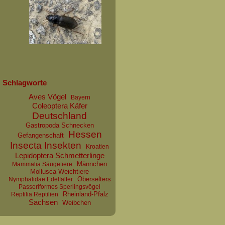
Schlagworte
Aves Vögel
Bayern
Coleoptera Käfer
Deutschland
Gastropoda Schnecken
Hessen
Gefangenschaft
Insecta Insekten
Kroatien
Lepidoptera Schmetterlinge
Männchen
Mammalia Säugetiere
Mollusca Weichtiere
Oberselters
Nymphalidae Edelfalter
Passeriformes Sperlingsvögel
Rheinland-Pfalz
Reptilia Reptilien
Sachsen
Weibchen