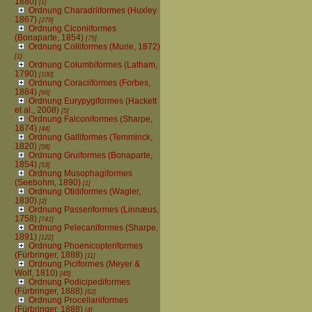
1880)
[1]
Ordnung Charadriiformes (Huxley
1867)
[279]
Ordnung Ciconiiformes
(Bonaparte, 1854)
[75]
Ordnung Coliiformes (Murie, 1872)
[1]
Ordnung Columbiformes (Latham,
1790)
[100]
Ordnung Coraciiformes (Forbes,
1884)
[66]
Ordnung Eurypygiformes (Hackett
et al., 2008)
[5]
Ordnung Falconiformes (Sharpe,
1874)
[44]
Ordnung Galliformes (Temminck,
1820)
[58]
Ordnung Gruiformes (Bonaparte,
1854)
[53]
Ordnung Musophagiformes
(Seebohm, 1890)
[1]
Ordnung Otidiformes (Wagler,
1830)
[2]
Ordnung Passeriformes (Linnæus,
1758)
[741]
Ordnung Pelecaniformes (Sharpe,
1891)
[122]
Ordnung Phoenicopteriformes
(Fürbringer, 1888)
[11]
Ordnung Piciformes (Meyer &
Wolf, 1810)
[45]
Ordnung Podicipediformes
(Fürbringer, 1888)
[62]
Ordnung Procellariiformes
(Fürbringer, 1888)
[4]