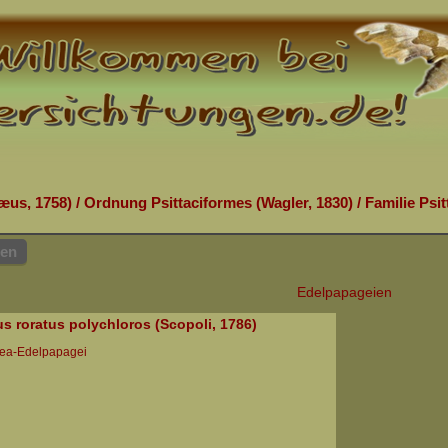
æus, 1758)
/
Ordnung Psittaciformes (Wagler, 1830)
/
Familie Psit
hen
Edelpapageien
us roratus polychloros (Scopoli, 1786)
ea-Edelpapagei