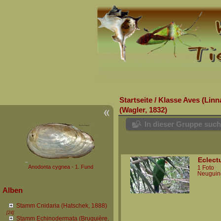
Startseite
/
Klasse Aves (Linn
(Wagler, 1832)
In dieser Gruppe suc
Eclect
Anodonta cygnea - 1. Fund
1 Foto
Neuguin
Alben
Stamm Cnidaria (Hatschek, 1888)
[24]
Stamm Echinodermata (Bruguière,