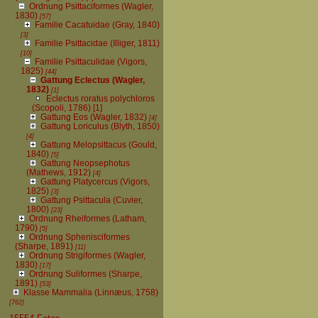
Ordnung Psittaciformes (Wagler,
1830)
[57]
Familie Cacatuidae (Gray, 1840)
[3]
Familie Psittacidae (Illiger, 1811)
[10]
Familie Psittaculidae (Vigors,
1825)
[44]
Gattung Eclectus (Wagler,
1832)
[1]
Eclectus roratus polychloros
(Scopoli, 1786)
[1]
Gattung Eos (Wagler, 1832)
[4]
Gattung Loriculus (Blyth, 1850)
[4]
Gattung Melopsittacus (Gould,
1840)
[5]
Gattung Neopsephotus
(Mathews, 1912)
[4]
Gattung Platycercus (Vigors,
1825)
[3]
Gattung Psittacula (Cuvier,
1800)
[23]
Ordnung Rheiformes (Latham,
1790)
[5]
Ordnung Sphenisciformes
(Sharpe, 1891)
[11]
Ordnung Strigiformes (Wagler,
1830)
[17]
Ordnung Suliformes (Sharpe,
1891)
[53]
Klasse Mammalia (Linnæus, 1758)
[762]