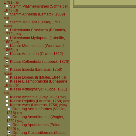
1791)
[40]
Stamm Platyhelminthes (Schneider,
1873)
[2]
Stamm Annelida (Lamarck, 1809)
[34]
Stamm Mollusca (Cuvier, 1797)
[1826]
Unterstamm Crustacea (Brünnich,
1772)
[253]
Unterstamm Myriapoda (Latreille,
1802)
[69]
Klasse Merostomata (Woodward,
1866)
[1]
Klasse Arachnida (Cuvier, 1812)
[537]
Klasse Collembola (Lubbock, 1870)
[25]
Klasse Insecta (Linnæus, 1758)
[8182]
Klasse Dipneusti (Müller, 1844)
[3]
Klasse Elasmobranchii (Bonaparte,
1838)
[14]
Klasse Actinopterygii (Cope, 1871)
[461]
Klasse Amphibia (Gray, 1825)
[365]
Klasse Reptilia (Laurenti, 1768)
[665]
Klasse Aves (Linnæus, 1758)
[2292]
Ordnung Accipitriformes (Vieillot,
1816)
[71]
Ordnung Anseriformes (Wagler,
1831)
[401]
Ordnung Apodiformes (Peters,
1940)
[7]
Ordnung Casuariiformes (Sclater,