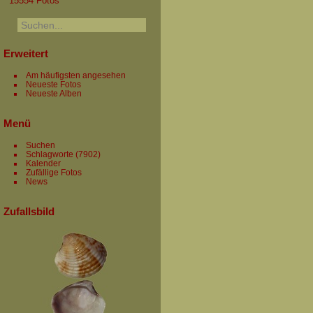
15554 Fotos
Erweitert
Am häufigsten angesehen
Neueste Fotos
Neueste Alben
Menü
Suchen
Schlagworte
(7902)
Kalender
Zufällige Fotos
News
Zufallsbild