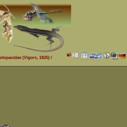
olopacidae (Vigors, 1825)
/