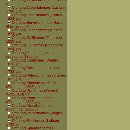
[1]
Ordnung Columbiformes (Latham,
1790)
[100]
Ordnung Coraciiformes (Forbes,
1884)
[66]
Ordnung Eurypygiformes (Hackett
et al., 2008)
[5]
Ordnung Falconiformes (Sharpe,
1874)
[44]
Ordnung Galliformes (Temminck,
1820)
[58]
Ordnung Gruiformes (Bonaparte,
1854)
[53]
Ordnung Musophagiformes
(Seebohm, 1890)
[1]
Ordnung Otidiformes (Wagler,
1830)
[2]
Ordnung Passeriformes (Linnæus,
1758)
[741]
Ordnung Pelecaniformes (Sharpe,
1891)
[122]
Ordnung Phoenicopteriformes
(Fürbringer, 1888)
[11]
Ordnung Piciformes (Meyer &
Wolf, 1810)
[45]
Ordnung Podicipediformes
(Fürbringer, 1888)
[62]
Ordnung Procellariiformes
(Fürbringer, 1888)
[4]
Ordnung Psittaciformes (Wagler,
1830)
[57]
Ordnung Rheiformes (Latham,
1790)
[5]
Ordnung Sphenisciformes