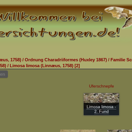
æus, 1758)
/
Ordnung Charadriiformes (Huxley 1867)
/
Familie Sc
758)
/
Limosa limosa (Linnæus, 1758)
2
hen
Uferschnepfe
Limosa limosa -
2. Fund