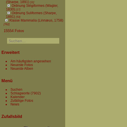
(Sharpe, 1891)
[11]
Ordnung Strigiformes (Wagler,
1830)
[17]
Ordnung Suliformes (Sharpe,
1891)
[53]
Klasse Mammalia (Linnæus, 1758)
[762]
15554 Fotos
Erweitert
Am häufigsten angesehen
Neueste Fotos
Neueste Alben
Menü
Suchen
Schlagworte
(7902)
Kalender
Zufällige Fotos
News
Zufallsbild