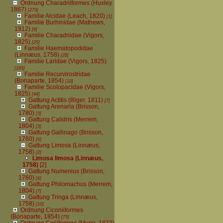
Ordnung Charadriiformes (Huxley
1867)
[279]
Familie Alcidae (Leach, 1820)
[1]
Familie Burhinidae (Mathews,
1912)
[6]
Familie Charadriidae (Vigors,
1825)
[25]
Familie Haematopodidae
(Linnæus, 1758)
[28]
Familie Laridae (Vigors, 1825)
[165]
Familie Recurvirostridae
(Bonaparte, 1854)
[10]
Familie Scolopacidae (Vigors,
1825)
[44]
Gattung Actitis (Illiger, 1811)
[7]
Gattung Arenaria (Brisson,
1780)
[3]
Gattung Calidris (Merrem,
1804)
[3]
Gattung Gallinago (Brisson,
1760)
[6]
Gattung Limosa (Linnæus,
1758)
[2]
Limosa limosa (Linnæus,
1758)
[2]
Gattung Numenius (Brisson,
1760)
[6]
Gattung Philomachus (Merrem,
1804)
[7]
Gattung Tringa (Linnæus,
1758)
[10]
Ordnung Ciconiiformes
(Bonaparte, 1854)
[75]
Ordnung Coliiformes (Murie, 1872)