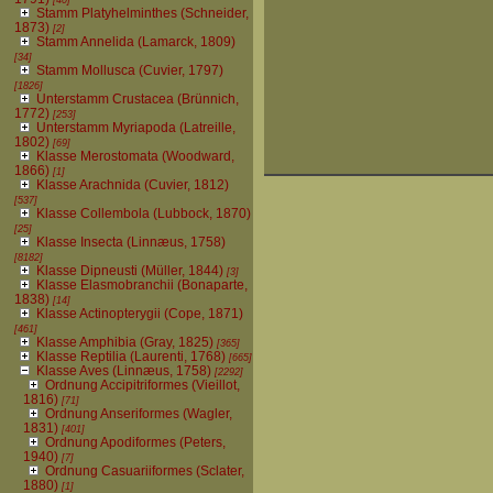
Stamm Platyhelminthes (Schneider,
1873)
[2]
Stamm Annelida (Lamarck, 1809)
[34]
Stamm Mollusca (Cuvier, 1797)
[1826]
Unterstamm Crustacea (Brünnich,
1772)
[253]
Unterstamm Myriapoda (Latreille,
1802)
[69]
Klasse Merostomata (Woodward,
1866)
[1]
Klasse Arachnida (Cuvier, 1812)
[537]
Klasse Collembola (Lubbock, 1870)
[25]
Klasse Insecta (Linnæus, 1758)
[8182]
Klasse Dipneusti (Müller, 1844)
[3]
Klasse Elasmobranchii (Bonaparte,
1838)
[14]
Klasse Actinopterygii (Cope, 1871)
[461]
Klasse Amphibia (Gray, 1825)
[365]
Klasse Reptilia (Laurenti, 1768)
[665]
Klasse Aves (Linnæus, 1758)
[2292]
Ordnung Accipitriformes (Vieillot,
1816)
[71]
Ordnung Anseriformes (Wagler,
1831)
[401]
Ordnung Apodiformes (Peters,
1940)
[7]
Ordnung Casuariiformes (Sclater,
1880)
[1]