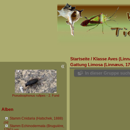
Startseite
/
Klasse Aves (Linn
Gattung Limosa (Linnæus, 1
In dieser Gruppe suc
Pseudoophonus rufipes - 2. Fund
Alben
Stamm Cnidaria (Hatschek, 1888)
[24]
Stamm Echinodermata (Bruguière,
1791)
[40]