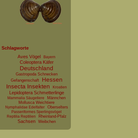
Schlagworte
Aves Vögel
Bayern
Coleoptera Käfer
Deutschland
Gastropoda Schnecken
Hessen
Gefangenschaft
Insecta Insekten
Kroatien
Lepidoptera Schmetterlinge
Männchen
Mammalia Säugetiere
Mollusca Weichtiere
Oberselters
Nymphalidae Edelfalter
Passeriformes Sperlingsvögel
Rheinland-Pfalz
Reptilia Reptilien
Sachsen
Weibchen