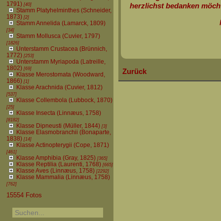
1791)
[40]
herzlichst bedanken möch
Stamm Platyhelminthes (Schneider,
1873)
[2]
Stamm Annelida (Lamarck, 1809)
[34]
Stamm Mollusca (Cuvier, 1797)
[1826]
Unterstamm Crustacea (Brünnich,
1772)
[253]
Unterstamm Myriapoda (Latreille,
1802)
[69]
Zurück
Klasse Merostomata (Woodward,
1866)
[1]
Klasse Arachnida (Cuvier, 1812)
[537]
Klasse Collembola (Lubbock, 1870)
[25]
Klasse Insecta (Linnæus, 1758)
[8182]
Klasse Dipneusti (Müller, 1844)
[3]
Klasse Elasmobranchii (Bonaparte,
1838)
[14]
Klasse Actinopterygii (Cope, 1871)
[461]
Klasse Amphibia (Gray, 1825)
[365]
Klasse Reptilia (Laurenti, 1768)
[665]
Klasse Aves (Linnæus, 1758)
[2292]
Klasse Mammalia (Linnæus, 1758)
[762]
15554 Fotos