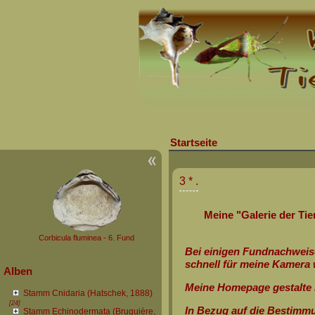
Startseite
3 *
.
Meine "Galerie der Tie
Corbicula fluminea - 6. Fund
Bei einigen Fundnachweise
schnell für meine Kamera w
Alben
Meine Homepage gestalte i
Stamm Cnidaria (Hatschek, 1888)
[24]
In Bezug auf die Bestimmu
Stamm Echinodermata (Bruguière,