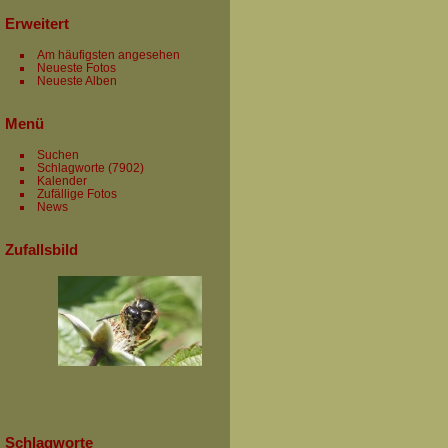
Erweitert
Am häufigsten angesehen
Neueste Fotos
Neueste Alben
Menü
Suchen
Schlagworte
(7902)
Kalender
Zufällige Fotos
News
Zufallsbild
Schlagworte