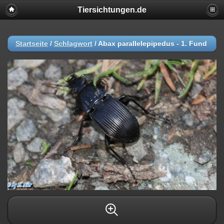
Tiersichtungen.de
Startseite
/
Schlagwort
/
Abax parallelepipedus - 1. Fund