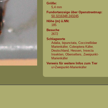
Größe:
5,4 mm
Fundortanzeige über Openstreetmap:
50.3216348.243245
Höhe (m) ü.NN:
185
Besuche
2672
Schlagworte
Adalia
,
bipunctata
,
Coccinellidae
Marienkäfer
,
Coleoptera Käfer
,
Deutschland
,
Hessen
,
Insecta
Insekten
,
Oberselters
,
Zweipunkt-
Marienkäfer
Verweis für weitere Infos zum Tier
u>
Zweipunkt-Marienkäfer