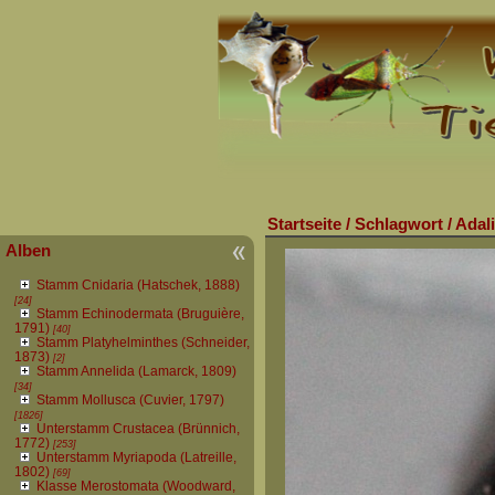
Startseite
/
Schlagwort
/
Adali
Alben
Stamm Cnidaria (Hatschek, 1888)
[24]
Stamm Echinodermata (Bruguière,
1791)
[40]
Stamm Platyhelminthes (Schneider,
1873)
[2]
Stamm Annelida (Lamarck, 1809)
[34]
Stamm Mollusca (Cuvier, 1797)
[1826]
Unterstamm Crustacea (Brünnich,
1772)
[253]
Unterstamm Myriapoda (Latreille,
1802)
[69]
Klasse Merostomata (Woodward,