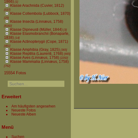
1866)
[1]
Klasse Arachnida (Cuvier, 1812)
[537]
Klasse Collembola (Lubbock, 1870)
[25]
Klasse Insecta (Linnæus, 1758)
[8182]
Klasse Dipneusti (Müller, 1844)
[3]
Klasse Elasmobranchii (Bonaparte,
1838)
[14]
Klasse Actinopterygii (Cope, 1871)
[461]
Klasse Amphibia (Gray, 1825)
[365]
Klasse Reptilia (Laurenti, 1768)
[665]
Klasse Aves (Linnæus, 1758)
[2292]
Klasse Mammalia (Linnæus, 1758)
[762]
15554 Fotos
Erweitert
Am häufigsten angesehen
Neueste Fotos
Neueste Alben
Menü
Suchen