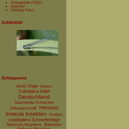
Schlagworte
(7902)
Kalender
Zufällige Fotos
Zufallsbild
Schlagworte
Aves Vögel
Bayern
Coleoptera Käfer
Deutschland
Gastropoda Schnecken
Hessen
Gefangenschaft
Insecta Insekten
Kroatien
Lepidoptera Schmetterlinge
Männchen
Mammalia Säugetiere
Mollusca Weichtiere