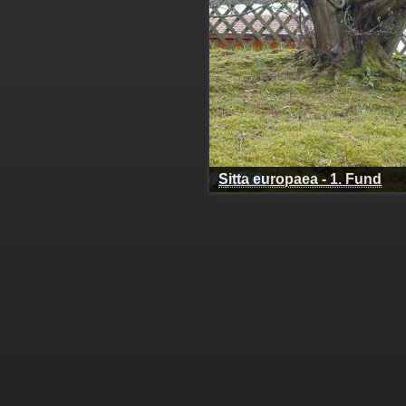
Sitta
europaea - 
Fund