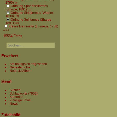
1790)
[5]
Ordnung Sphenisciformes
(Sharpe, 1891)
[11]
Ordnung Strigiformes (Wagler,
1830)
[17]
Ordnung Suliformes (Sharpe,
1891)
[53]
Klasse Mammalia (Linnæus, 1758)
[762]
15554 Fotos
Erweitert
Am häufigsten angesehen
Neueste Fotos
Neueste Alben
Menü
Suchen
Schlagworte
(7902)
Kalender
Zufällige Fotos
News
Zufallsbild