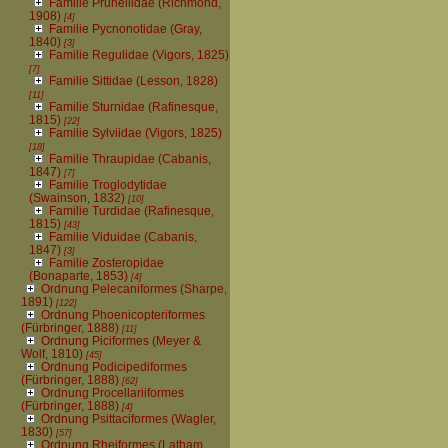
Familie Prunellidae (Richmond,
1908)
[4]
Familie Pycnonotidae (Gray,
1840)
[3]
Familie Regulidae (Vigors, 1825)
[7]
Familie Sittidae (Lesson, 1828)
[11]
Familie Sturnidae (Rafinesque,
1815)
[22]
Familie Sylviidae (Vigors, 1825)
[18]
Familie Thraupidae (Cabanis,
1847)
[7]
Familie Troglodytidae
(Swainson, 1832)
[10]
Familie Turdidae (Rafinesque,
1815)
[43]
Familie Viduidae (Cabanis,
1847)
[3]
Familie Zosteropidae
(Bonaparte, 1853)
[4]
Ordnung Pelecaniformes (Sharpe,
1891)
[122]
Ordnung Phoenicopteriformes
(Fürbringer, 1888)
[11]
Ordnung Piciformes (Meyer &
Wolf, 1810)
[45]
Ordnung Podicipediformes
(Fürbringer, 1888)
[62]
Ordnung Procellariiformes
(Fürbringer, 1888)
[4]
Ordnung Psittaciformes (Wagler,
1830)
[57]
Ordnung Rheiformes (Latham,