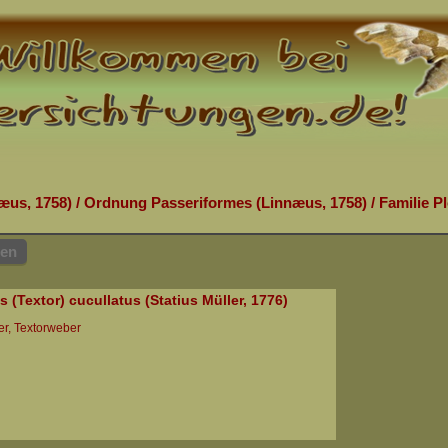
æus, 1758)
/
Ordnung Passeriformes (Linnæus, 1758)
/
Familie P
hen
s (Textor) cucullatus (Statius Müller, 1776)
r, Textorweber