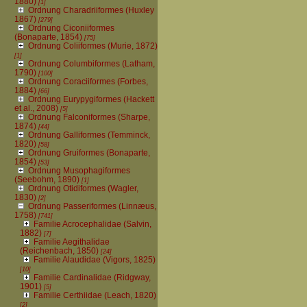
1880)
[1]
Ordnung Charadriiformes (Huxley
1867)
[279]
Ordnung Ciconiiformes
(Bonaparte, 1854)
[75]
Ordnung Coliiformes (Murie, 1872)
[1]
Ordnung Columbiformes (Latham,
1790)
[100]
Ordnung Coraciiformes (Forbes,
1884)
[66]
Ordnung Eurypygiformes (Hackett
et al., 2008)
[5]
Ordnung Falconiformes (Sharpe,
1874)
[44]
Ordnung Galliformes (Temminck,
1820)
[58]
Ordnung Gruiformes (Bonaparte,
1854)
[53]
Ordnung Musophagiformes
(Seebohm, 1890)
[1]
Ordnung Otidiformes (Wagler,
1830)
[2]
Ordnung Passeriformes (Linnæus,
1758)
[741]
Familie Acrocephalidae (Salvin,
1882)
[7]
Familie Aegithalidae
(Reichenbach, 1850)
[24]
Familie Alaudidae (Vigors, 1825)
[10]
Familie Cardinalidae (Ridgway,
1901)
[5]
Familie Certhiidae (Leach, 1820)
[2]