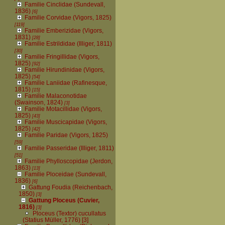
Familie Cinclidae (Sundevall,
1836)
[6]
Familie Corvidae (Vigors, 1825)
[119]
Familie Emberizidae (Vigors,
1831)
[28]
Familie Estrildidae (Illiger, 1811)
[30]
Familie Fringillidae (Vigors,
1825)
[92]
Familie Hirundinidae (Vigors,
1825)
[54]
Familie Laniidae (Rafinesque,
1815)
[15]
Familie Malaconotidae
(Swainson, 1824)
[3]
Familie Motacillidae (Vigors,
1825)
[43]
Familie Muscicapidae (Vigors,
1825)
[42]
Familie Paridae (Vigors, 1825)
[59]
Familie Passeridae (Illiger, 1811)
[51]
Familie Phylloscopidae (Jerdon,
1863)
[13]
Familie Ploceidae (Sundevall,
1836)
[6]
Gattung Foudia (Reichenbach,
1850)
[3]
Gattung Ploceus (Cuvier,
1816)
[3]
Ploceus (Textor) cucullatus
(Statius Müller, 1776)
[3]