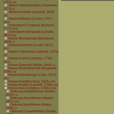
1791)
[40]
Stamm Platyhelminthes (Schneider,
1873)
[2]
Stamm Annelida (Lamarck, 1809)
[34]
Stamm Mollusca (Cuvier, 1797)
[1826]
Unterstamm Crustacea (Brünnich,
1772)
[253]
Unterstamm Myriapoda (Latreille,
1802)
[69]
Klasse Merostomata (Woodward,
1866)
[1]
Klasse Arachnida (Cuvier, 1812)
[537]
Klasse Collembola (Lubbock, 1870)
[25]
Klasse Insecta (Linnæus, 1758)
[8182]
Klasse Dipneusti (Müller, 1844)
[3]
Klasse Elasmobranchii (Bonaparte,
1838)
[14]
Klasse Actinopterygii (Cope, 1871)
[461]
Klasse Amphibia (Gray, 1825)
[365]
Klasse Reptilia (Laurenti, 1768)
[665]
Klasse Aves (Linnæus, 1758)
[2292]
Ordnung Accipitriformes (Vieillot,
1816)
[71]
Ordnung Anseriformes (Wagler,
1831)
[401]
Ordnung Apodiformes (Peters,
1940)
[7]
Ordnung Casuariiformes (Sclater,