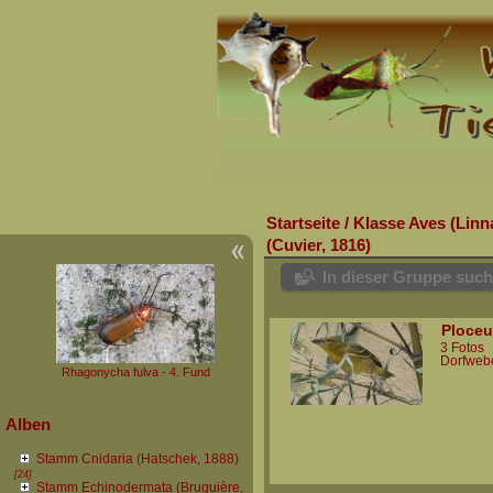
Startseite
/
Klasse Aves (Linn
(Cuvier, 1816)
In dieser Gruppe suc
Ploceu
3 Fotos
Dorfwebe
Rhagonycha fulva - 4. Fund
Alben
Stamm Cnidaria (Hatschek, 1888)
[24]
Stamm Echinodermata (Bruguière,