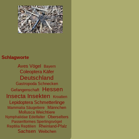
Schlagworte
Aves Vögel
Bayern
Coleoptera Käfer
Deutschland
Gastropoda Schnecken
Hessen
Gefangenschaft
Insecta Insekten
Kroatien
Lepidoptera Schmetterlinge
Männchen
Mammalia Säugetiere
Mollusca Weichtiere
Oberselters
Nymphalidae Edelfalter
Passeriformes Sperlingsvögel
Rheinland-Pfalz
Reptilia Reptilien
Sachsen
Weibchen